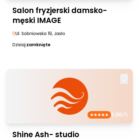
Salon fryzjerski damsko-
męski IMAGE
Ul. Sobniowska 19
, Jasło
Dzisiaj:
zamknięte
5.00
/5
Shine Ash- studio