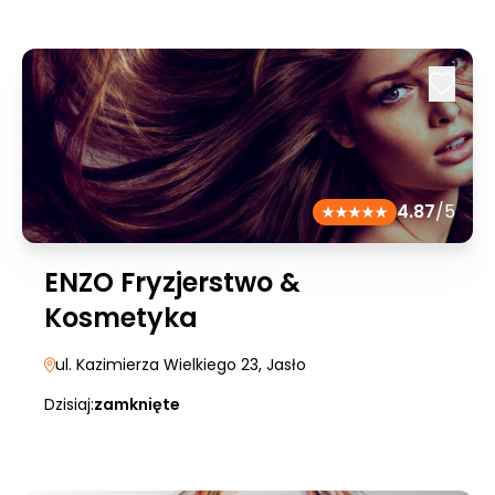
4.87
/5
ENZO Fryzjerstwo &
Kosmetyka
ul. Kazimierza Wielkiego 23
, Jasło
Dzisiaj:
zamknięte