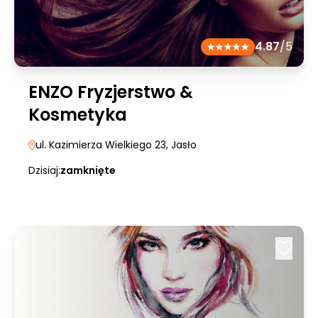
4.87
/5
ENZO Fryzjerstwo &
Kosmetyka
ul. Kazimierza Wielkiego 23
, Jasło
Dzisiaj:
zamknięte