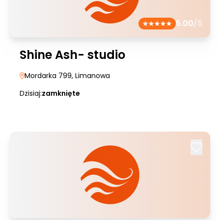
5.00
/5
Shine Ash- studio
Mordarka 799
, Limanowa
Dzisiaj:
zamknięte