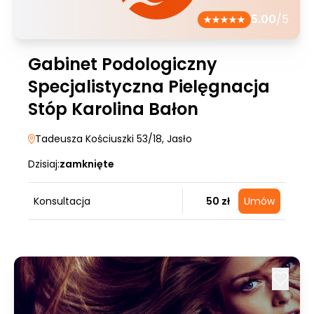
5.00
/5
Gabinet Podologiczny
Specjalistyczna Pielęgnacja
Stóp Karolina Bałon
Tadeusza Kościuszki 53/18
, Jasło
Dzisiaj:
zamknięte
Konsultacja
50 zł
Umów