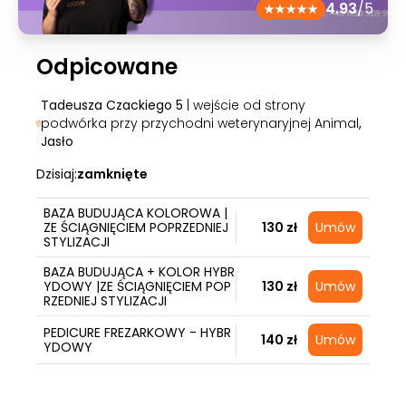
4.93
/5
Odpicowane
Tadeusza Czackiego 5
| wejście od strony
podwórka przy przychodni weterynaryjnej Animal
,
Jasło
Dzisiaj:
zamknięte
BAZA BUDUJĄCA KOLOROWA |
ZE ŚCIĄGNIĘCIEM POPRZEDNIEJ
130 zł
Umów
STYLIZACJI
BAZA BUDUJĄCA + KOLOR HYBR
YDOWY |ZE ŚCIĄGNIĘCIEM POP
130 zł
Umów
RZEDNIEJ STYLIZACJI
PEDICURE FREZARKOWY - HYBR
140 zł
Umów
YDOWY