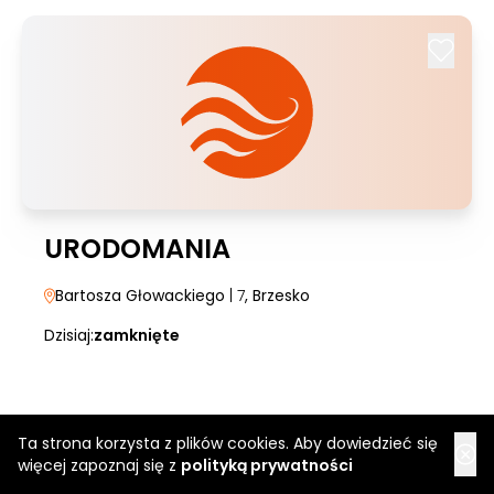
URODOMANIA
Bartosza Głowackiego
| 7
, Brzesko
Dzisiaj:
zamknięte
Ta strona korzysta z plików cookies. Aby dowiedzieć się
więcej zapoznaj się z
polityką prywatności