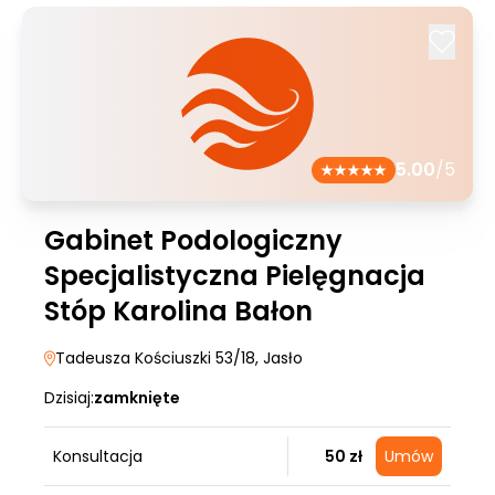
5.00
/5
Gabinet Podologiczny
Specjalistyczna Pielęgnacja
Stóp Karolina Bałon
Tadeusza Kościuszki 53/18
, Jasło
Dzisiaj:
zamknięte
Konsultacja
50 zł
Umów