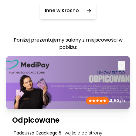
Inne w Krosno
Poniżej prezentujemy salony z miejscowości w
pobliżu:
4.93
/5
Odpicowane
Tadeusza Czackiego 5
| wejście od strony