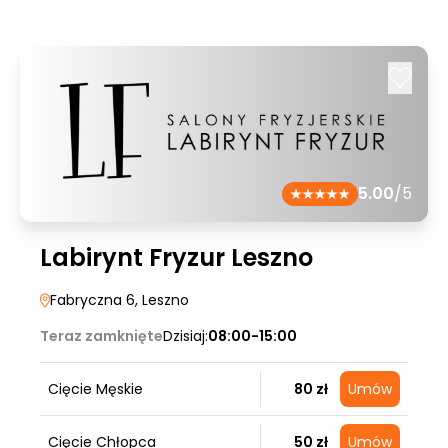
5.00
/5
Labirynt Fryzur Leszno
Fabryczna 6
, Leszno
Teraz zamknięte
Dzisiaj:
08:00-15:00
Cięcie Męskie
80 zł
Umów
Cięcie Chłopca
50 zł
Umów