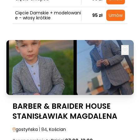
Cięcie Damskie + modelowani
95 zł
Umów
e - włosy krótkie
BARBER & BRAIDER HOUSE
STANISŁAWIAK MAGDALENA
gostyńska
| 84
, Kościan