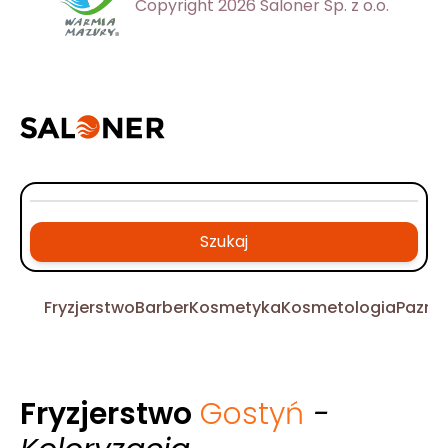
Copyright 2026 Saloner Sp. z o.o.
Szukaj
Fryzjerstwo
Barber
Kosmetyka
Kosmetologia
Pazno
Fryzjerstwo
Gostyń
-