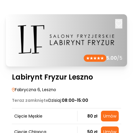
5.00
/5
Labirynt Fryzur Leszno
Fabryczna 6
, Leszno
Teraz zamknięte
Dzisiaj:
08:00-15:00
Cięcie Męskie
80 zł
Umów
Cięcie Chłopca
50 zł
Umów