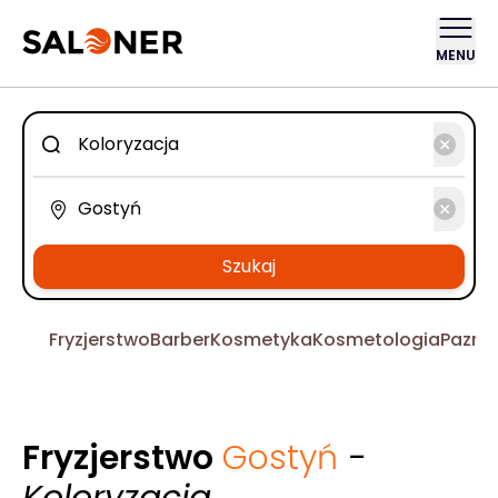
MENU
Szukaj
Fryzjerstwo
Barber
Kosmetyka
Kosmetologia
Pazno
Fryzjerstwo
Gostyń
-