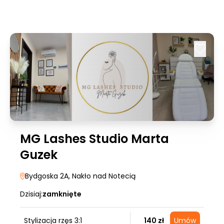
MG Lashes Studio Marta
Guzek
Bydgoska 2A
, Nakło nad Notecią
Dzisiaj:
zamknięte
Stylizacja rzęs 3:1
140 zł
Umów