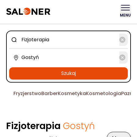
MENU
Szukaj
Fryzjerstwo
Barber
Kosmetyka
Kosmetologia
Pazno
Fizjoterapia
Gostyń