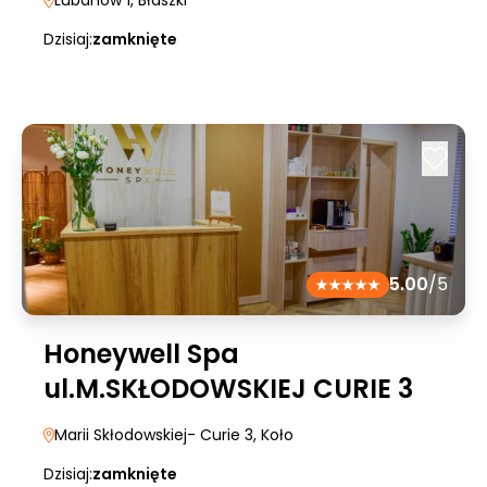
Lubanów 1
, Błaszki
Dzisiaj:
zamknięte
5.00
/5
Honeywell Spa
ul.M.SKŁODOWSKIEJ CURIE 3
Marii Skłodowskiej- Curie 3
, Koło
Dzisiaj:
zamknięte