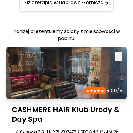
Fizjoterapia w Dąbrowa Górnicza
Poniżej prezentujemy salony z miejscowości w
pobliżu:
5.00
/5
CASHMERE HAIR Klub Urody &
Day Spa
ul. Skibowa 27a
| NIP:7821974758, REGON:302246026
,