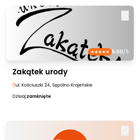
5.00
/5
Zakątek urody
ul. Kościuszki 24
, Sępólno Krajeńskie
Dzisiaj:
zamknięte