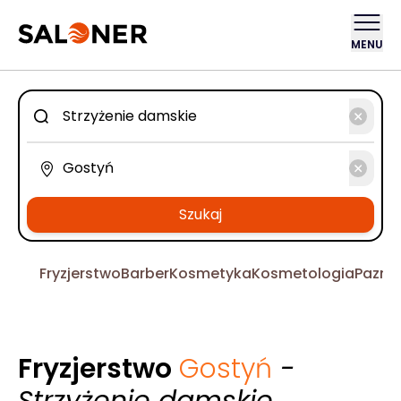
MENU
Szukaj
Fryzjerstwo
Barber
Kosmetyka
Kosmetologia
Pazno
Fryzjerstwo
Gostyń
-