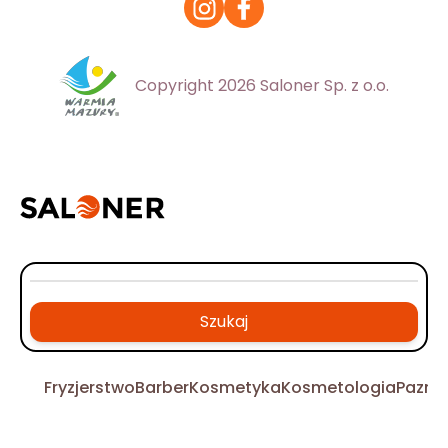
Copyright 2026 Saloner Sp. z o.o.
Szukaj
Fryzjerstwo
Barber
Kosmetyka
Kosmetologia
Pazno