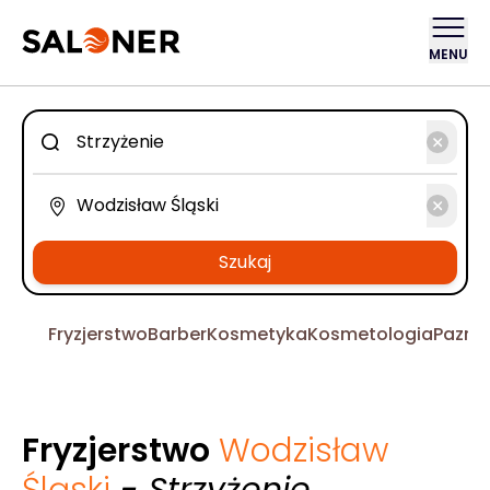
MENU
Szukaj
Fryzjerstwo
Barber
Kosmetyka
Kosmetologia
Pazno
Fryzjerstwo
Wodzisław