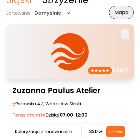
Śląski
- Strzyżenie
Mapa
Domyślnie
Sortowanie
5.00
/5
Zuzanna Paulus Atelier
Pszowska 47
, Wodzisław Śląski
Teraz otwarte
Dzisiaj:
07:00-12:00
Koloryzacja z tonowaniem
330 zł
Umów