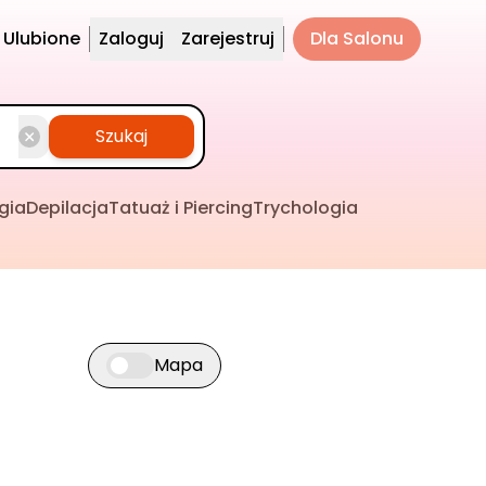
Ulubione
Zaloguj
Zarejestruj
Dla Salonu
Szukaj
gia
Depilacja
Tatuaż i Piercing
Trychologia
Mapa
Przełącz widok mapy