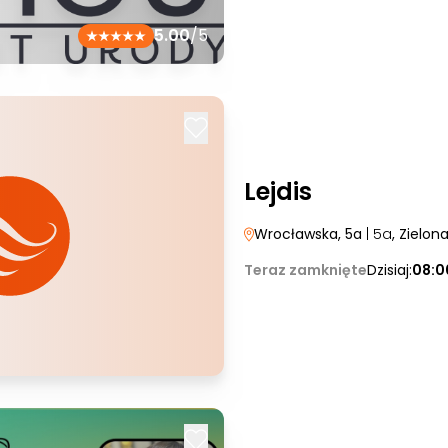
5.00
/5
Lejdis
Wrocławska, 5a
| 5a
, Zielon
Teraz zamknięte
Dzisiaj:
08:0