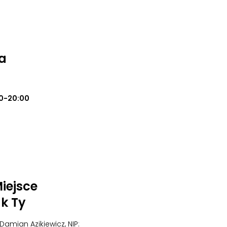
a
0-20:00
iejsce
k Ty
Damian Azikiewicz, NIP: