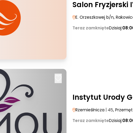
Salon Fryzjerski 
E. Orzeszkowej b/n
, Rakowi
Teraz zamknięte
Dzisiaj:
08:0
Instytut Urody 
Rzemieślnicza
| 45
, Przemęt
Teraz zamknięte
Dzisiaj:
08:0