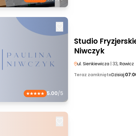
Studio Fryzjerski
Niwczyk
ul. Sienkiewicza
| 33
, Rawicz
Teraz zamknięte
Dzisiaj:
07:0
5.00
/5