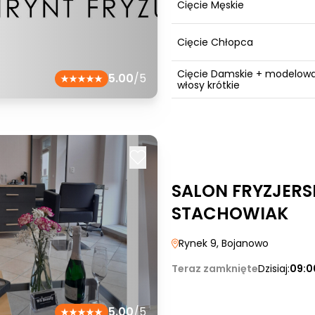
Cięcie Męskie
Cięcie Chłopca
Cięcie Damskie + modelowa
5.00
/5
włosy krótkie
SALON FRYZJERS
STACHOWIAK
Rynek 9
, Bojanowo
Teraz zamknięte
Dzisiaj:
09:0
5.00
/5