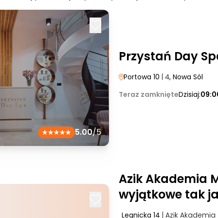
Przystań Day Sp
Portowa 10
| 4
, Nowa Sól
Teraz zamknięte
Dzisiaj:
09:0
5.00
/5
Azik Akademia M
wyjątkowe tak ja
Legnicka 14
| Azik Akademia 