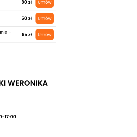
80 zł
Umów
50 zł
Umów
nie -
95 zł
Umów
KI WERONIKA
0-17:00