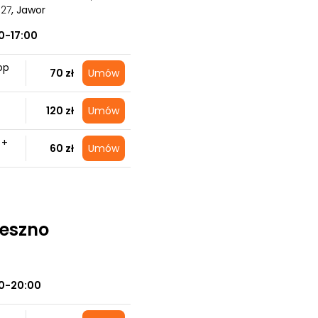
327
, Jawor
0-17:00
op
70 zł
Umów
120 zł
Umów
 +
60 zł
Umów
Leszno
0-20:00