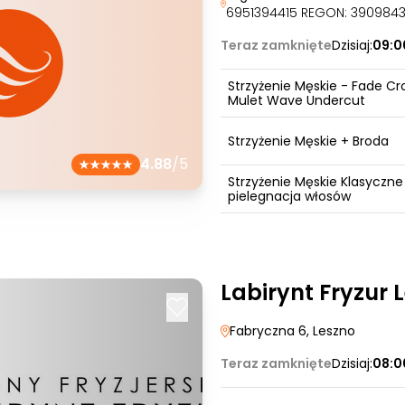
6951394415 REGON: 390984
Teraz zamknięte
Dzisiaj:
09:0
Strzyżenie Męskie - Fade Cr
Mulet Wave Undercut
Strzyżenie Męskie + Broda
4.88
/5
Strzyżenie Męskie Klasyczne
pielegnacja włosów
Labirynt Fryzur 
Fabryczna 6
, Leszno
Teraz zamknięte
Dzisiaj:
08:0