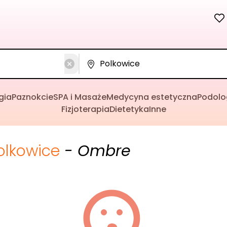
gia
Paznokcie
SPA i Masaże
Medycyna estetyczna
Podolo
Fizjoterapia
Dietetyka
Inne
olkowice
- Ombre