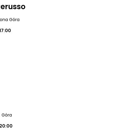
Rerusso
elona Góra
17:00
a Góra
20:00