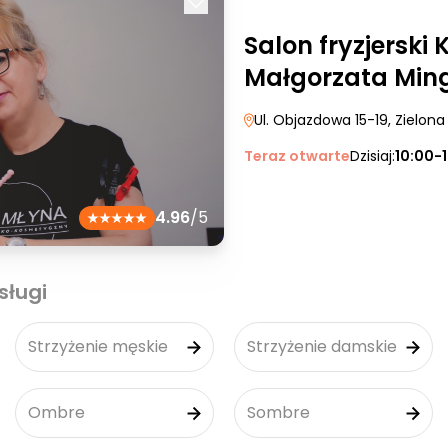
Salon fryzjerski
Małgorzata Min
Ul. Objazdowa 15-19
, Zielon
Teraz otwarte
Dzisiaj:
10:00-
4.96
/5
sługi
Strzyżenie męskie
Strzyżenie damskie
Ombre
Sombre