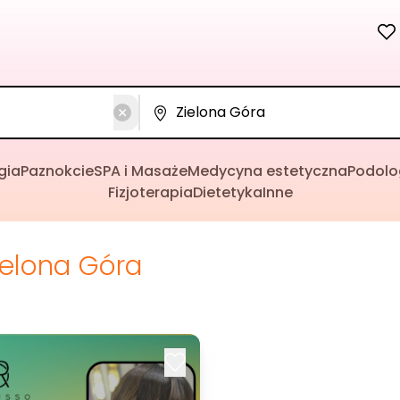
gia
Paznokcie
SPA i Masaże
Medycyna estetyczna
Podolo
Fizjoterapia
Dietetyka
Inne
ielona Góra