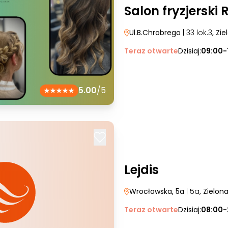
Salon fryzjerski 
Ul.B.Chrobrego
| 33 lok.3
, Zi
Teraz otwarte
Dzisiaj:
09:00-
5.00
/5
Lejdis
Wrocławska, 5a
| 5a
, Zielon
Teraz otwarte
Dzisiaj:
08:00-