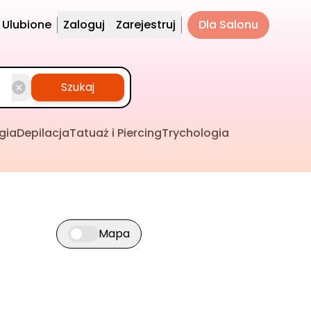
Ulubione
Zaloguj
Zarejestruj
Dla Salonu
Szukaj
gia
Depilacja
Tatuaż i Piercing
Trychologia
Mapa
Przełącz widok mapy