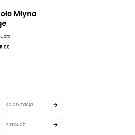
 Koło Młyna
ge
a Góra
18:00
Koloryzacja
Airtouch