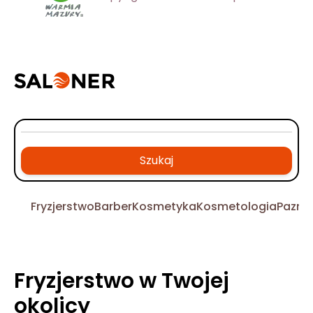
Szukaj
Fryzjerstwo
Barber
Kosmetyka
Kosmetologia
Pazno
Fryzjerstwo w Twojej
okolicy