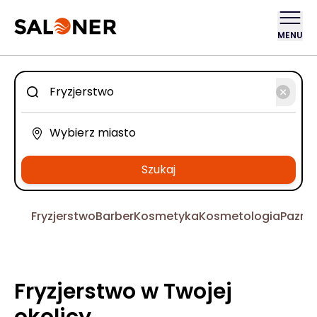
MENU
Szukaj
Fryzjerstwo
Barber
Kosmetyka
Kosmetologia
Pazno
Fryzjerstwo w Twojej