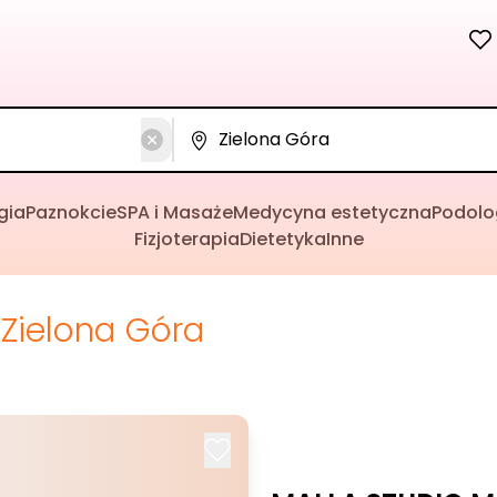
gia
Paznokcie
SPA i Masaże
Medycyna estetyczna
Podolo
Fizjoterapia
Dietetyka
Inne
Zielona Góra