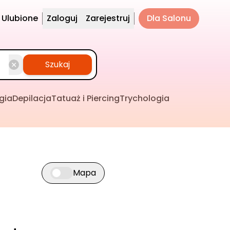
Ulubione
Zaloguj
Zarejestruj
Dla Salonu
Szukaj
gia
Depilacja
Tatuaż i Piercing
Trychologia
Mapa
Przełącz widok mapy