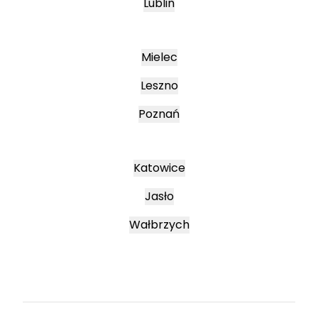
Lublin
Mielec
Leszno
Poznań
Katowice
Jasło
Wałbrzych