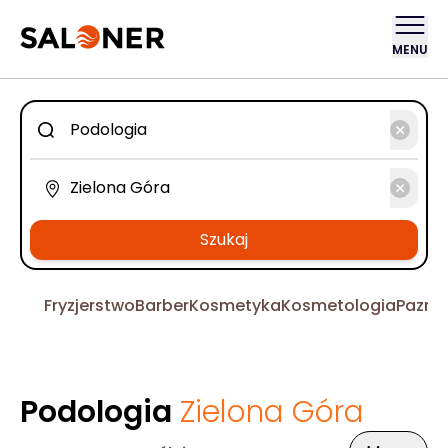
MENU
Szukaj
Fryzjerstwo
Barber
Kosmetyka
Kosmetologia
Pazno
Podologia
Zielona Góra