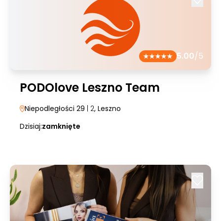
5.00
/5
PODOlove Leszno Team
Niepodległości 29
| 2
, Leszno
Dzisiaj:
zamknięte