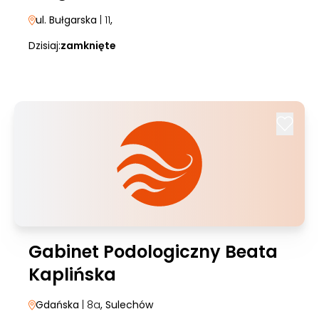
ul. Bułgarska
| 11
,
Dzisiaj:
zamknięte
Gabinet Podologiczny Beata
Kaplińska
Gdańska
| 8a
, Sulechów