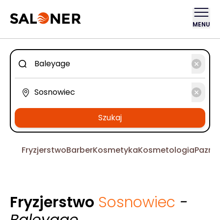
MENU
Szukaj
Fryzjerstwo
Barber
Kosmetyka
Kosmetologia
Pazno
Fryzjerstwo
Sosnowiec
-