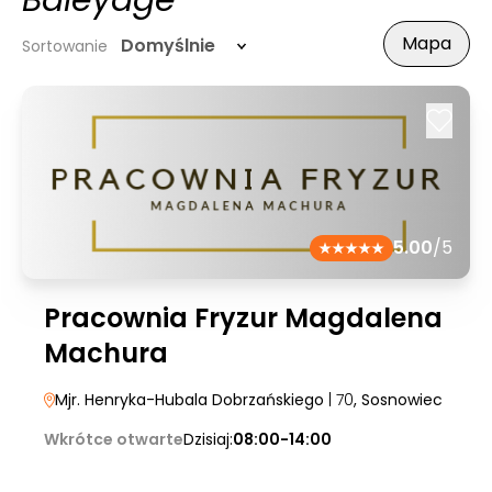
Baleyage
Mapa
Domyślnie
Sortowanie
5.00
/5
Pracownia Fryzur Magdalena
Machura
Mjr. Henryka-Hubala Dobrzańskiego
| 70
, Sosnowiec
Wkrótce otwarte
Dzisiaj:
08:00-14:00