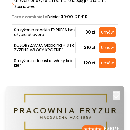
ul. Warneńczyka 2
| bernatka00@gmail.com
,
Sosnowiec
Teraz zamknięte
Dzisiaj:
09:00-20:00
Strzyżenie męskie EXPRESS bez
80 zł
Umów
użycia shavera
KOLORYZACJA Globalna + STR
310 zł
Umów
ZYZENIE WŁOSY KRÓTKIE*
Strzyżenie damskie włosy krót
120 zł
Umów
kie*
5.00
/5