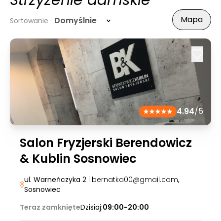
Strzyżenie damskie
Mapa
Domyślnie
Sortowanie
4.94
/5
Salon Fryzjerski Berendowicz
& Kublin Sosnowiec
ul. Warneńczyka 2
| bernatka00@gmail.com
,
Sosnowiec
Teraz zamknięte
Dzisiaj:
09:00-20:00