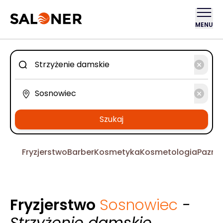
MENU
Szukaj
Fryzjerstwo
Barber
Kosmetyka
Kosmetologia
Pazno
Fryzjerstwo
Sosnowiec
-