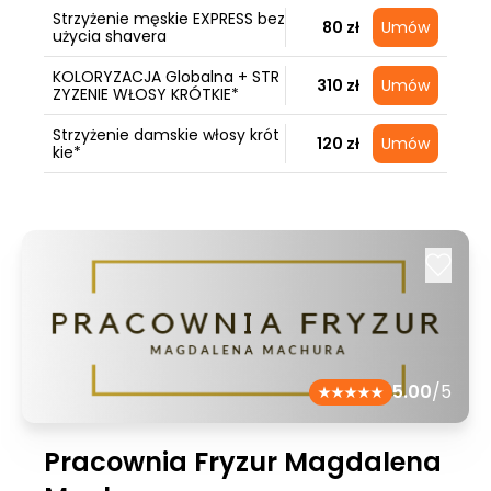
Strzyżenie męskie EXPRESS bez
80 zł
Umów
użycia shavera
KOLORYZACJA Globalna + STR
310 zł
Umów
ZYZENIE WŁOSY KRÓTKIE*
Strzyżenie damskie włosy krót
120 zł
Umów
kie*
5.00
/5
Pracownia Fryzur Magdalena