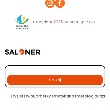
Copyright 2026 Saloner Sp. z o.o.
Szukaj
Fryzjerstwo
Barber
Kosmetyka
Kosmetologia
Pazno