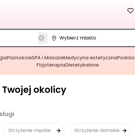
gia
Paznokcie
SPA i Masaże
Medycyna estetyczna
Podolo
Fizjoterapia
Dietetyka
Inne
 Twojej okolicy
sługi
Strzyżenie męskie
Strzyżenie damskie