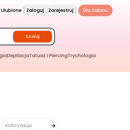
Ulubione
Zaloguj
Zarejestruj
Dla Salonu
Szukaj
gia
Depilacja
Tatuaż i Piercing
Trychologia
Koloryzacja