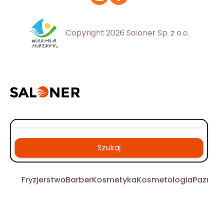
Copyright 2026 Saloner Sp. z o.o.
Szukaj
Fryzjerstwo
Barber
Kosmetyka
Kosmetologia
Pazno