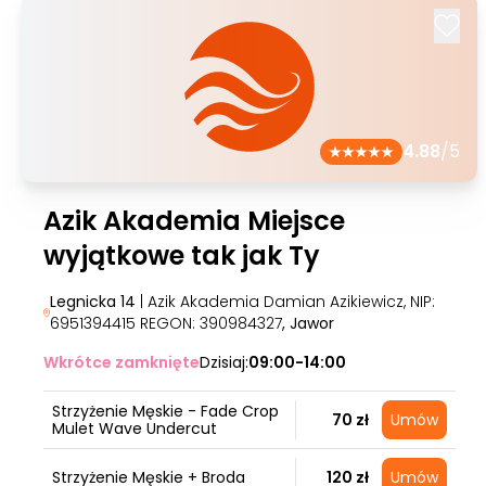
4.88
/5
Azik Akademia Miejsce
wyjątkowe tak jak Ty
Legnicka 14
| Azik Akademia Damian Azikiewicz, NIP:
6951394415 REGON: 390984327
, Jawor
Wkrótce zamknięte
Dzisiaj:
09:00-14:00
Strzyżenie Męskie - Fade Crop
70 zł
Umów
Mulet Wave Undercut
Strzyżenie Męskie + Broda
120 zł
Umów