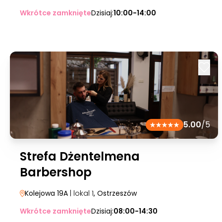
Wkrótce zamknięte
Dzisiaj:
10:00-14:00
5.00
/5
Strefa Dżentelmena
Barbershop
Kolejowa 19A
| lokal 1
, Ostrzeszów
Wkrótce zamknięte
Dzisiaj:
08:00-14:30