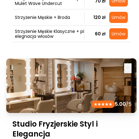
70 zł
Umów
Mulet Wave Undercut
Strzyżenie Męskie + Broda
120 zł
Umów
Strzyżenie Męskie Klasyczne + pi
60 zł
Umów
elegnacja włosów
5.00
/5
Studio Fryzjerskie Styl i
Elegancja