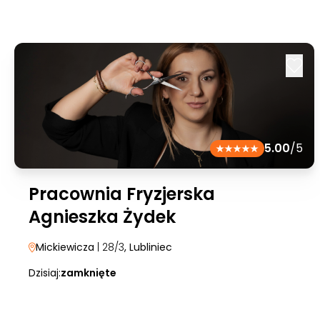
5.00
/5
Pracownia Fryzjerska
Agnieszka Żydek
Mickiewicza
| 28/3
, Lubliniec
Dzisiaj:
zamknięte