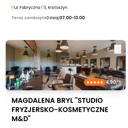
ul. Fabryczna
| 9
, Krotoszyn
Teraz zamknięte
Dzisiaj:
07:00-13:00
4.90
/5
MAGDALENA BRYL "STUDIO
FRYZJERSKO-KOSMETYCZNE
M&D"