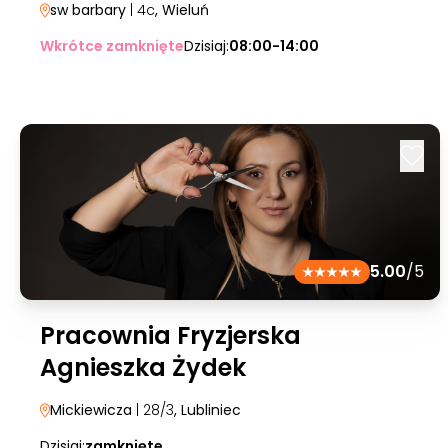
sw barbary
| 4c
, Wieluń
Wkrótce zamknięte
Dzisiaj:
08:00-14:00
5.00
/5
Pracownia Fryzjerska
Agnieszka Żydek
Mickiewicza
| 28/3
, Lubliniec
Dzisiaj:
zamknięte