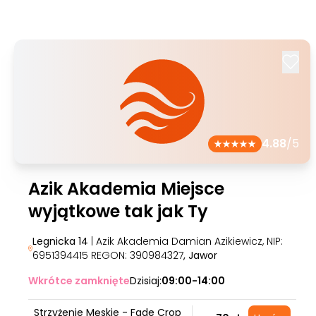
4.88
/5
Azik Akademia Miejsce
wyjątkowe tak jak Ty
Legnicka 14
| Azik Akademia Damian Azikiewicz, NIP:
6951394415 REGON: 390984327
, Jawor
Wkrótce zamknięte
Dzisiaj:
09:00-14:00
Strzyżenie Męskie - Fade Crop