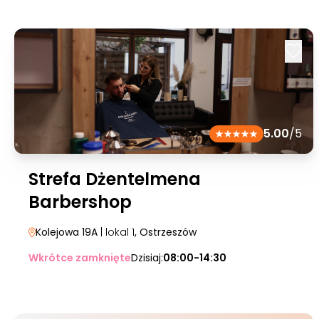
5.00
/5
Strefa Dżentelmena
Barbershop
Kolejowa 19A
| lokal 1
, Ostrzeszów
Wkrótce zamknięte
Dzisiaj:
08:00-14:30