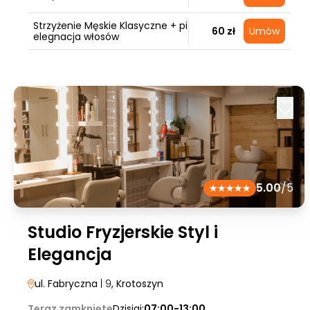
Strzyżenie Męskie Klasyczne + pi
60 zł
Umów
elegnacja włosów
5.00
/5
Studio Fryzjerskie Styl i
Elegancja
ul. Fabryczna
| 9
, Krotoszyn
Teraz zamknięte
Dzisiaj:
07:00-13:00