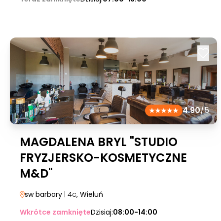
4.90
/5
MAGDALENA BRYL "STUDIO
FRYZJERSKO-KOSMETYCZNE
M&D"
sw barbary
| 4c
, Wieluń
Wkrótce zamknięte
Dzisiaj:
08:00-14:00