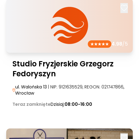
4.98
/5
Studio Fryzjerskie Grzegorz
Fedoryszyn
ul. Walońska 13
| NIP: 9121635529, REGON: 021747866
,
Wrocław
Teraz zamknięte
Dzisiaj:
08:00-16:00