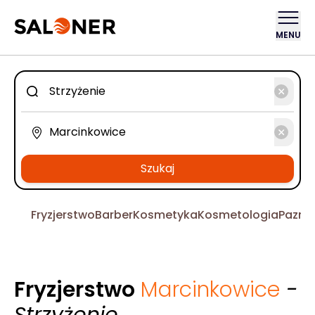
MENU
Szukaj
Fryzjerstwo
Barber
Kosmetyka
Kosmetologia
Pazno
Fryzjerstwo
Marcinkowice
-