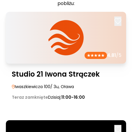
pobliżu:
4.81
/5
Studio 21 Iwona Strączek
Iwaszkiewicza 100/ 3u
, Oława
Teraz zamknięte
Dzisiaj:
11:00-16:00