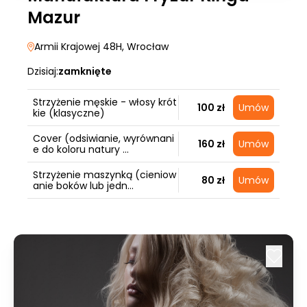
Mazur
Armii Krajowej 48H
, Wrocław
Dzisiaj:
zamknięte
Strzyżenie męskie - włosy krót
100 zł
Umów
kie (klasyczne)
Cover (odsiwianie, wyrównani
160 zł
Umów
e do koloru natury ...
Strzyżenie maszynką (cieniow
80 zł
Umów
anie boków lub jedn...