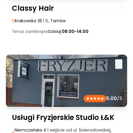
Classy Hair
Krakowska 35
| 5
, Tarnów
Teraz zamknięte
Dzisiaj:
08:00-14:00
5.00
/5
Usługi Fryzjerskie Studio Ł&K
Niemczańska 4
| wejście od ul. Świeradowskiej
,