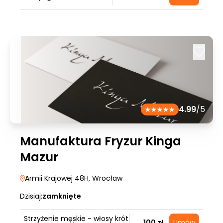
4.99
/5
Manufaktura Fryzur Kinga
Mazur
Armii Krajowej 48H
, Wrocław
Dzisiaj:
zamknięte
Strzyżenie męskie - włosy krót
100 zł
Umów