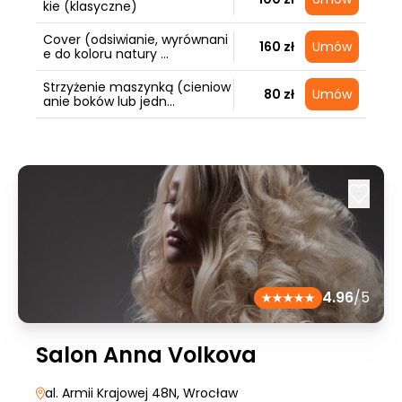
kie (klasyczne)
Cover (odsiwianie, wyrównani
160 zł
Umów
e do koloru natury ...
Strzyżenie maszynką (cieniow
80 zł
Umów
anie boków lub jedn...
4.96
/5
Salon Anna Volkova
al. Armii Krajowej 48N
, Wrocław