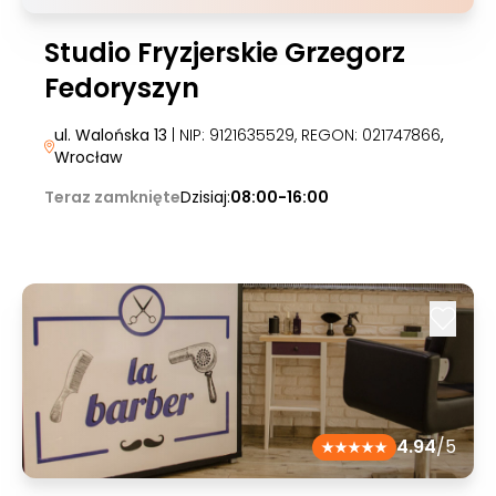
Studio Fryzjerskie Grzegorz
Fedoryszyn
ul. Walońska 13
| NIP: 9121635529, REGON: 021747866
,
Wrocław
Teraz zamknięte
Dzisiaj:
08:00-16:00
4.94
/5