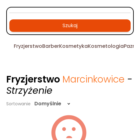
Szukaj
Fryzjerstwo
Barber
Kosmetyka
Kosmetologia
Pazno
Fryzjerstwo
Marcinkowice
-
Strzyżenie
Domyślnie
Sortowanie