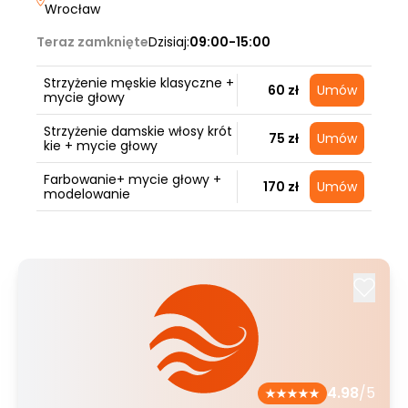
Wrocław
Teraz zamknięte
Dzisiaj:
09:00-15:00
Strzyżenie męskie klasyczne +
60 zł
Umów
mycie głowy
Strzyżenie damskie włosy krót
75 zł
Umów
kie + mycie głowy
Farbowanie+ mycie głowy +
170 zł
Umów
modelowanie
4.98
/5