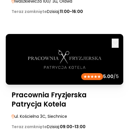
Iwaszkiewicza 100/ 3u
, Oława
Teraz zamknięte
Dzisiaj:
11:00-16:00
5.00
/5
Pracownia Fryzjerska
Patrycja Kotela
ul. Kościelna 3C
, Siechnice
Teraz zamknięte
Dzisiaj:
09:00-13:00