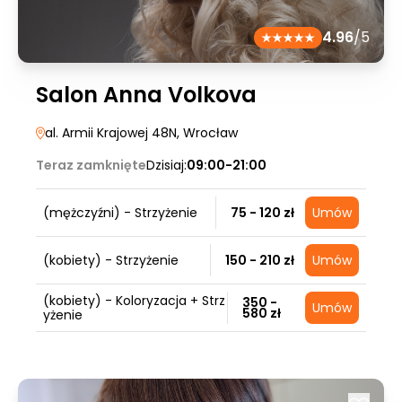
4.96
/5
Salon Anna Volkova
al. Armii Krajowej 48N
, Wrocław
Teraz zamknięte
Dzisiaj:
09:00-21:00
(mężczyźni) - Strzyżenie
75 - 120 zł
Umów
(kobiety) - Strzyżenie
150 - 210 zł
Umów
(kobiety) - Koloryzacja + Strz
350 -
Umów
580 zł
yżenie