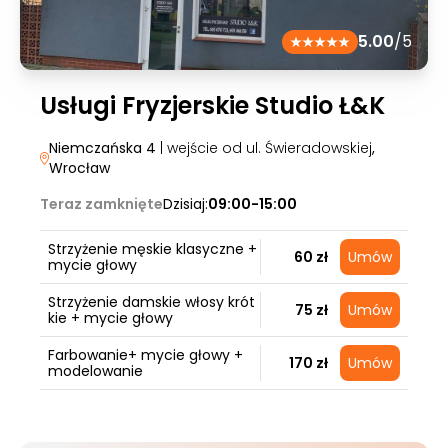
5.00
/5
Usługi Fryzjerskie Studio Ł&K
Niemczańska 4
| wejście od ul. Świeradowskiej
,
Wrocław
Teraz zamknięte
Dzisiaj:
09:00-15:00
Strzyżenie męskie klasyczne +
60 zł
Umów
mycie głowy
Strzyżenie damskie włosy krót
75 zł
Umów
kie + mycie głowy
Farbowanie+ mycie głowy +
170 zł
Umów
modelowanie