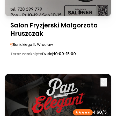
Salon Fryzjerski Małgorzata
Hruszczak
Barlickiego 11
, Wrocław
Teraz zamknięte
Dzisiaj:
10:00-15:00
4.60
/5