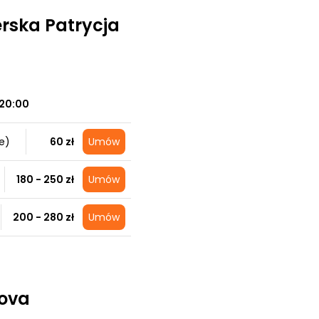
erska Patrycja
20:00
e)
60 zł
Umów
180 - 250 zł
Umów
200 - 280 zł
Umów
kova