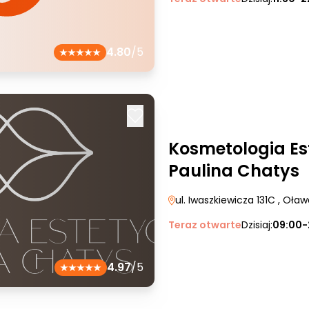
4.80
/5
Kosmetologia Es
Paulina Chatys
ul. Iwaszkiewicza 131C
, Oław
Teraz otwarte
Dzisiaj:
09:00-
4.97
/5