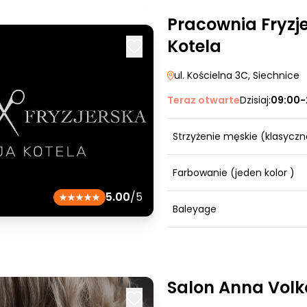
Pracownia Fryzj
Kotela
ul. Kościelna 3C
, Siechnice
Teraz otwarte
Dzisiaj:
09:00-
Strzyżenie męskie (klasyczn
Farbowanie (jeden kolor )
5.00
/5
Baleyage
Salon Anna Vol