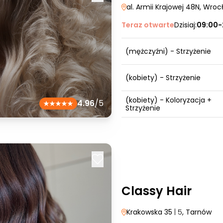
al. Armii Krajowej 48N
, Wroc
Teraz otwarte
Dzisiaj:
09:00-
(mężczyźni) - Strzyżenie
(kobiety) - Strzyżenie
(kobiety) - Koloryzacja +
4.96
/5
Strzyżenie
Classy Hair
Krakowska 35
| 5
, Tarnów