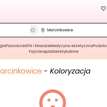
gia
Paznokcie
SPA i Masaże
Medycyna estetyczna
Podolo
Fizjoterapia
Dietetyka
Inne
arcinkowice
- Koloryzacja