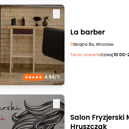
La barber
Skrajna 8a
, Wrocław
Teraz otwarte
Dzisiaj:
10:00-
4.94
/5
Salon Fryzjerski
Hruszczak