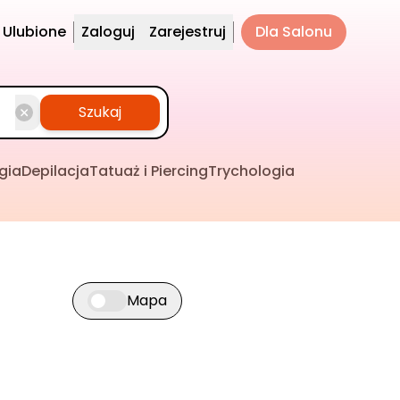
Ulubione
Zaloguj
Zarejestruj
Dla Salonu
Szukaj
gia
Depilacja
Tatuaż i Piercing
Trychologia
Mapa
Przełącz widok mapy