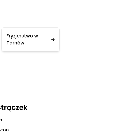
Fryzjerstwo w
Tarnów
Strączek
a
2:00