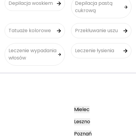
Depilacja woskiem
Depilacja pastą
cukrową
Tatuaże kolorowe
Przekłuwanie uszu
Leczenie wypadania
Leczenie łysienia
włosów
Mielec
Leszno
Poznań