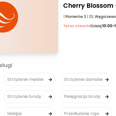
Cherry Blossom 
Pionierów 3
| 33
, Węgorzewo
Teraz otwarte
Dzisiaj:
10:00-
sługi
Strzyżenie męskie
Strzyżenie damskie
Strzyżenie brody
Pielęgnacja brody
Makijaż
Przedłużanie rzęs