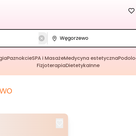
gia
Paznokcie
SPA i Masaże
Medycyna estetyczna
Podolo
Fizjoterapia
Dietetyka
Inne
ewo