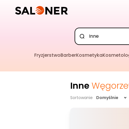
Fryzjerstwo
Barber
Kosmetyka
Kosmetolo
Inne
Węgorz
Sortowanie
Domyślnie