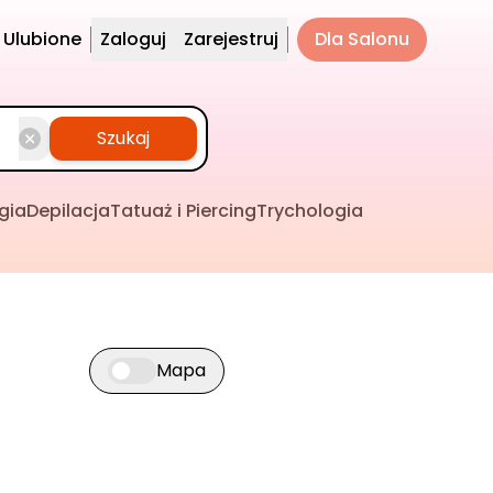
Ulubione
Zaloguj
Zarejestruj
Dla Salonu
Szukaj
gia
Depilacja
Tatuaż i Piercing
Trychologia
Mapa
Przełącz widok mapy