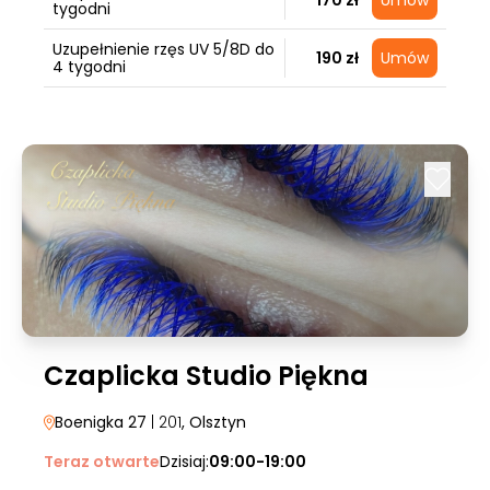
170 zł
Umów
tygodni
Uzupełnienie rzęs UV 5/8D do
190 zł
Umów
4 tygodni
Czaplicka Studio Piękna
Boenigka 27
| 201
, Olsztyn
Teraz otwarte
Dzisiaj:
09:00-19:00