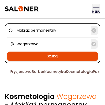
MENU
Szukaj
Fryzjerstwo
Barber
Kosmetyka
Kosmetologia
Pazno
Kosmetologia
Węgorzewo