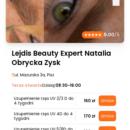
5.00
/5
Lejdis Beauty Expert Natalia
Obrycka Zysk
ul. Mazurska 3a
, Pisz
Teraz otwarte
Dzisiaj:
08:30-16:00
Uzupełnienie rzęs UV 2/3 D do
160 zł
Umów
4 tygodni
Uzupełnienie rzęs UV 4D do 4
170 zł
Umów
tygodni
Uzupełnienie rzęs UV 5/8D do