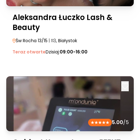
Aleksandra Łuczko Lash &
Beauty
Św Rocha 13/15
| 113
, Białystok
Teraz otwarte
Dzisiaj:
09:00-16:00
5.00
/5