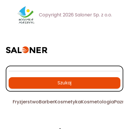
Copyright 2026 Saloner Sp. z o.o.
Szukaj
Fryzjerstwo
Barber
Kosmetyka
Kosmetologia
Pazno