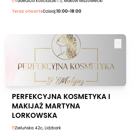
Tadeusza Kosciuszki
| 3
, Maków Mazowiecki
Teraz otwarte
Dzisiaj:
10:00-18:00
PERFEKCYJNA KOSMETYKA I
MAKIJAŻ MARTYNA
LORKOWSKA
Zieluńska 42c
, Lidzbark