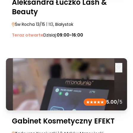
Aleksandra Łuczko Lash &
Beauty
Św Rocha 13/15
| 113
, Białystok
Teraz otwarte
Dzisiaj:
09:00-16:00
5.00
/5
Gabinet Kosmetyczny EFEKT