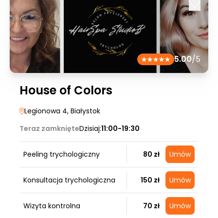
5.00
/5
House of Colors
Legionowa 4
, Białystok
Teraz zamknięte
Dzisiaj:
11:00-19:30
Peeling trychologiczny
80 zł
Umów
Konsultacja trychologiczna
150 zł
Umów
Wizyta kontrolna
70 zł
Umów