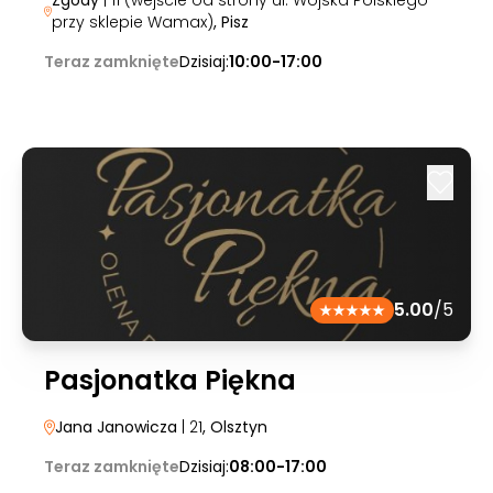
Zgody
| 11 (wejście od strony ul. Wojska Polskiego
przy sklepie Wamax)
, Pisz
Teraz zamknięte
Dzisiaj:
10:00-17:00
5.00
/5
Pasjonatka Piękna
Jana Janowicza
| 21
, Olsztyn
Teraz zamknięte
Dzisiaj:
08:00-17:00