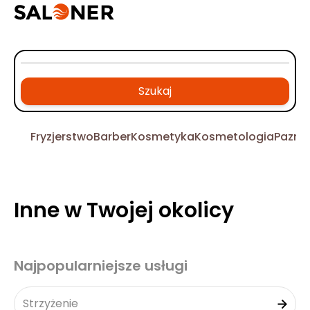
Szukaj
Fryzjerstwo
Barber
Kosmetyka
Kosmetologia
Pazno
Inne w Twojej okolicy
Najpopularniejsze usługi
Strzyżenie