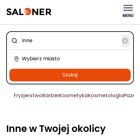
MENU
Szukaj
Fryzjerstwo
Barber
Kosmetyka
Kosmetologia
Pazno
Inne w Twojej okolicy