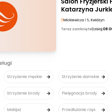
Salon Fryzjerski 
Katarzyna Jurki
Mickiewicza
| 5
, Kwidzyn
Teraz zamknięte
Dzisiaj:
08:0
sługi
Strzyżenie męskie
Strzyżenie damskie
Strzyżenie brody
Pielęgnacja brody
Makijaż
Przedłużanie rzęs