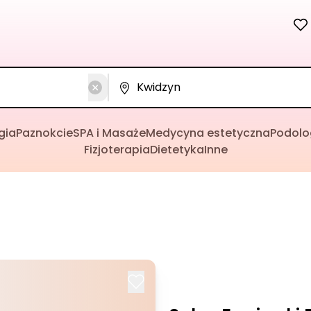
gia
Paznokcie
SPA i Masaże
Medycyna estetyczna
Podolo
Fizjoterapia
Dietetyka
Inne