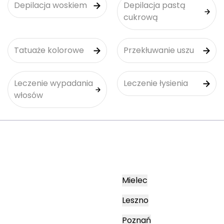
Depilacja woskiem
Depilacja pastą
cukrową
Tatuaże kolorowe
Przekłuwanie uszu
Leczenie wypadania
Leczenie łysienia
włosów
Mielec
Leszno
Poznań