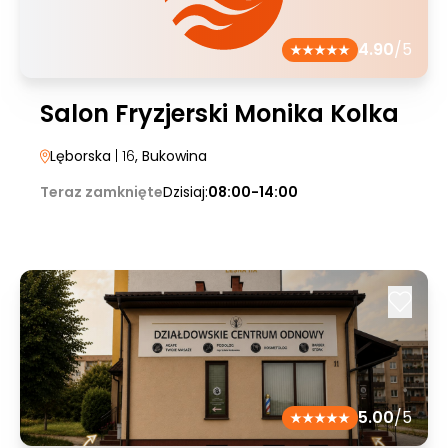
4.90
/5
Salon Fryzjerski Monika Kolka
Lęborska
| 16
, Bukowina
Teraz zamknięte
Dzisiaj:
08:00-14:00
5.00
/5