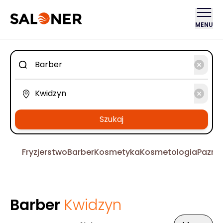
MENU
Szukaj
Fryzjerstwo
Barber
Kosmetyka
Kosmetologia
Pazno
Barber
Kwidzyn