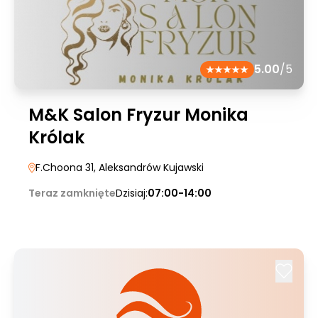
5.00
/5
M&K Salon Fryzur Monika
Królak
F.Choona 31
, Aleksandrów Kujawski
Teraz zamknięte
Dzisiaj:
07:00-14:00