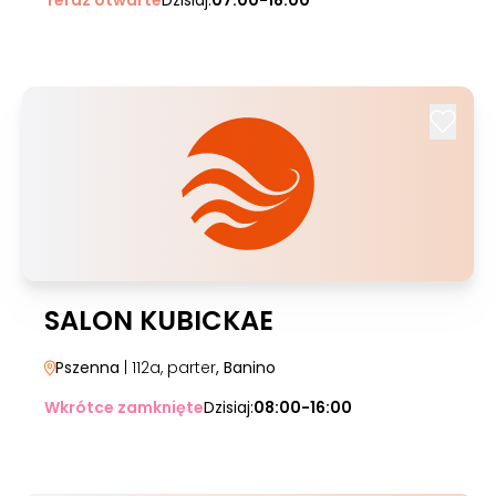
Teraz otwarte
Dzisiaj:
07:00-18:00
SALON KUBICKAE
Pszenna
| 112a, parter
, Banino
Wkrótce zamknięte
Dzisiaj:
08:00-16:00