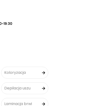
0-19:30
Koloryzacja
Depilacja uszu
Laminacja brwi