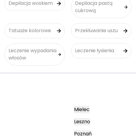
Depilacja woskiem
Depilacja pastą
cukrową
Tatuaże kolorowe
Przekłuwanie uszu
Leczenie wypadania
Leczenie łysienia
włosów
Mielec
Leszno
Poznań