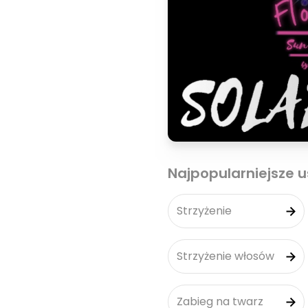
Najpopularniejsze u
Strzyżenie
Strzyżenie włosów
Zabieg na twarz