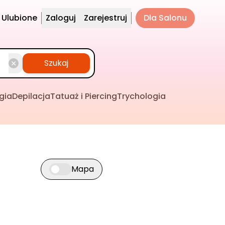
Ulubione
Zaloguj
Zarejestruj
Dla Salonu
Szukaj
gia
Depilacja
Tatuaż i Piercing
Trychologia
Mapa
Przełącz widok mapy