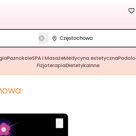
gia
Paznokcie
SPA i Masaże
Medycyna estetyczna
Podolo
Fizjoterapia
Dietetyka
Inne
howa