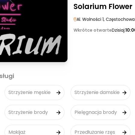
Solarium Flower
Al. Wolności 1
, Częstochowa
Wkrótce otwarte
Dzisiaj:
10:0
sługi
Strzyżenie męskie
Strzyżenie damskie
Strzyżenie brody
Pielęgnacja brody
Makijaż
Przedłużanie rzęs