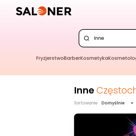
Fryzjerstwo
Barber
Kosmetyka
Kosmetolo
Inne
Częstoc
Sortowanie
Domyślnie