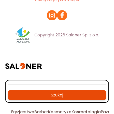
Copyright 2026 Saloner Sp. z o.o.
Szukaj
Fryzjerstwo
Barber
Kosmetyka
Kosmetologia
Pazno