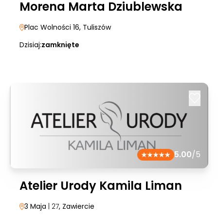
Morena Marta Dziublewska
Plac Wolności 16
, Tuliszów
Dzisiaj:
zamknięte
5.00
/5
Atelier Urody Kamila Liman
3 Maja
| 27
, Zawiercie