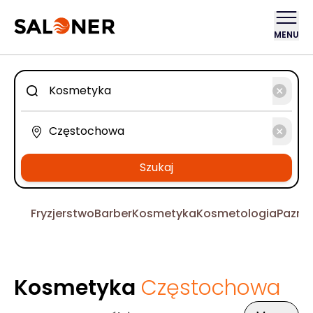
MENU
Szukaj
Fryzjerstwo
Barber
Kosmetyka
Kosmetologia
Pazno
Kosmetyka
Częstochowa