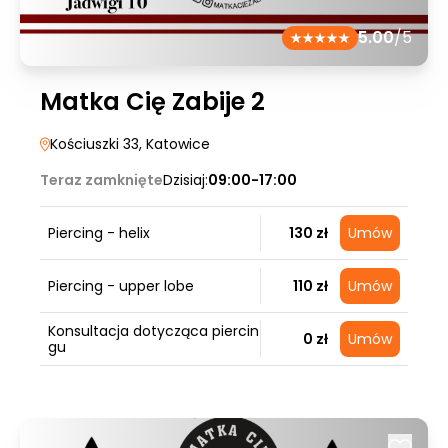
5.00
/5
Matka Cię Zabije 2
Kościuszki 33
, Katowice
Teraz zamknięte
Dzisiaj:
09:00-17:00
Piercing - helix
130 zł
Umów
Piercing - upper lobe
110 zł
Umów
Konsultacja dotycząca piercin
0 zł
Umów
gu