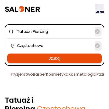
MENU
Szukaj
Fryzjerstwo
Barber
Kosmetyka
Kosmetologia
Pazno
Tatuaż i