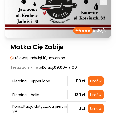
5.00
/5
Matka Cię Zabije
Królowej Jadwigi 10
, Jaworzno
Teraz zamknięte
Dzisiaj:
09:00-17:00
Piercing - upper lobe
110 zł
Umów
Piercing - helix
130 zł
Umów
Konsultacja dotycząca piercin
0 zł
Umów
gu