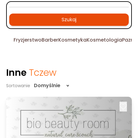
Szukaj
Fryzjerstwo
Barber
Kosmetyka
Kosmetologia
Pazno
Inne
Tczew
Domyślnie
Sortowanie