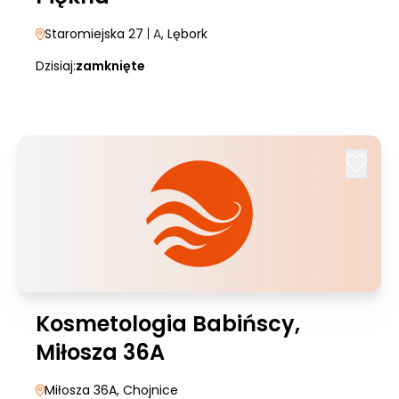
Staromiejska 27
| A
, Lębork
Dzisiaj:
zamknięte
Kosmetologia Babińscy,
Miłosza 36A
Miłosza 36A
, Chojnice