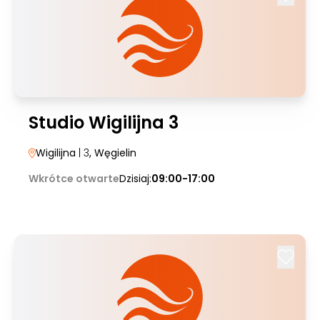
Studio Wigilijna 3
Wigilijna
| 3
, Węgielin
Wkrótce otwarte
Dzisiaj:
09:00-17:00