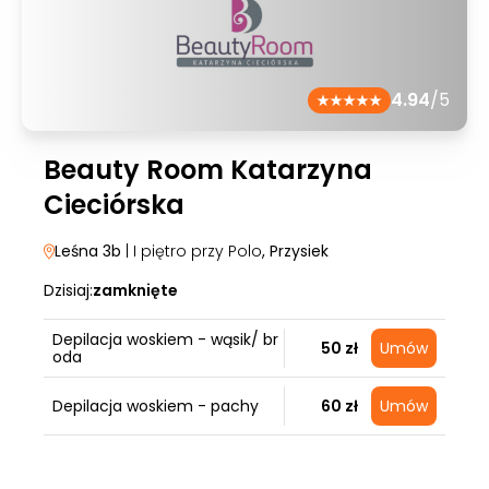
4.94
/5
Beauty Room Katarzyna
Cieciórska
Leśna 3b
| I piętro przy Polo
, Przysiek
Dzisiaj:
zamknięte
Depilacja woskiem - wąsik/ br
50 zł
Umów
oda
Depilacja woskiem - pachy
60 zł
Umów