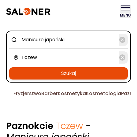
MENU
Szukaj
Fryzjerstwo
Barber
Kosmetyka
Kosmetologia
Pazno
Paznokcie
Tczew
-