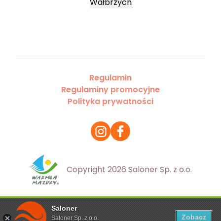
Wałbrzych
Regulamin
Regulaminy promocyjne
Polityka prywatności
Copyright 2026 Saloner Sp. z o.o.
Saloner
Ta strona korzysta z plików cookies. Aby dowiedzieć się
Zobacz
Saloner Sp. z o.o.