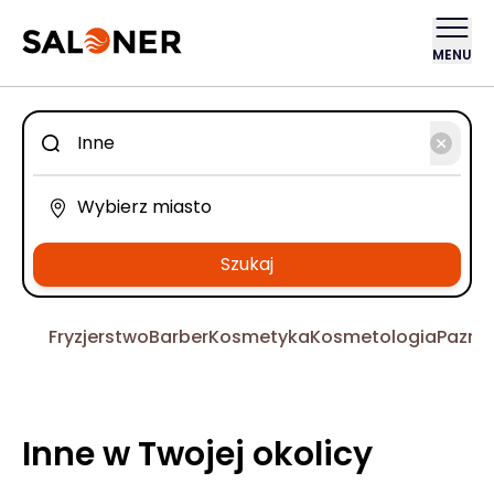
MENU
Szukaj
Fryzjerstwo
Barber
Kosmetyka
Kosmetologia
Pazno
Inne w Twojej okolicy