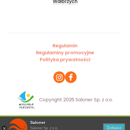
Wałbrzych
Regulamin
Regulaminy promocyjne
Polityka prywatności
Copyright 2026 Saloner Sp. z o.o.
Saloner
Ta strona korzysta z plików cookies. Aby dowiedzieć się
Zobacz
Saloner Sp. z o.o.