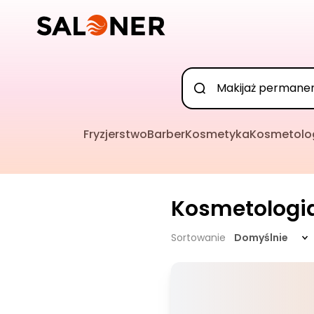
Fryzjerstwo
Barber
Kosmetyka
Kosmetolo
Kosmetologi
Sortowanie
Domyślnie