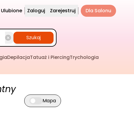
Ulubione
Zaloguj
Zarejestruj
Dla Salonu
Szukaj
gia
Depilacja
Tatuaż i Piercing
Trychologia
ntny
Mapa
Przełącz widok mapy