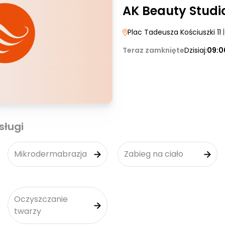
AK Beauty Studi
Plac Tadeusza Kościuszki 11
|
Teraz zamknięte
Dzisiaj:
09:0
sługi
Mikrodermabrazja
Zabieg na ciało
Oczyszczanie
twarzy