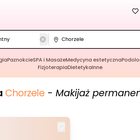
gia
Paznokcie
SPA i Masaże
Medycyna estetyczna
Podolo
Fizjoterapia
Dietetyka
Inne
a
Chorzele
- Makijaż permane