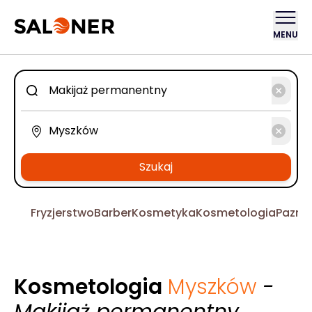
MENU
Szukaj
Fryzjerstwo
Barber
Kosmetyka
Kosmetologia
Pazno
Kosmetologia
Myszków
-