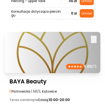
Piercing - upper lobe
110 zł
Umów
Konsultacja dotycząca piercin
0 zł
Umów
gu
5.00
/5
BAYA Beauty
Piotrowicka
| 58/3
, Katowice
Teraz zamknięte
Dzisiaj:
10:00-20:00