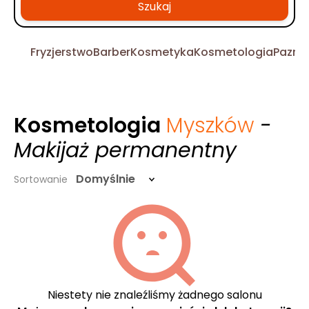
Szukaj
Fryzjerstwo
Barber
Kosmetyka
Kosmetologia
Pazno
Kosmetologia
Myszków
-
Makijaż permanentny
Domyślnie
Sortowanie
Niestety nie znaleźliśmy żadnego salonu