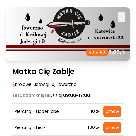
5.00
/5
Matka Cię Zabije
Królowej Jadwigi 10
, Jaworzno
Teraz zamknięte
Dzisiaj:
09:00-17:00
Piercing - upper lobe
110 zł
Umów
Piercing - helix
130 zł
Umów