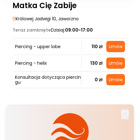
Matka Cię Zabije
Królowej Jadwigi 10
, Jaworzno
Teraz zamknięte
Dzisiaj:
09:00-17:00
Piercing - upper lobe
110 zł
Umów
Piercing - helix
130 zł
Umów
Konsultacja dotycząca piercin
0 zł
Umów
gu