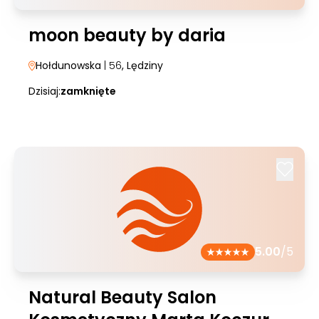
moon beauty by daria
Hołdunowska
| 56
, Lędziny
Dzisiaj:
zamknięte
5.00
/5
Natural Beauty Salon