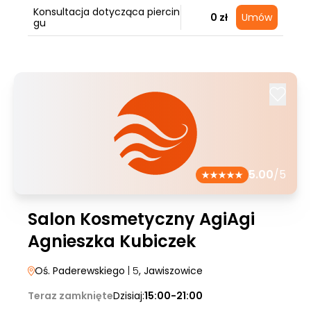
Konsultacja dotycząca piercin
0 zł
Umów
gu
5.00
/5
Salon Kosmetyczny AgiAgi
Agnieszka Kubiczek
Oś. Paderewskiego
| 5
, Jawiszowice
Teraz zamknięte
Dzisiaj:
15:00-21:00