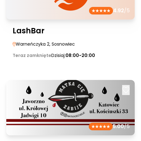
4.92
/5
LashBar
Warneńczyka 2
, Sosnowiec
Teraz zamknięte
Dzisiaj:
08:00-20:00
5.00
/5