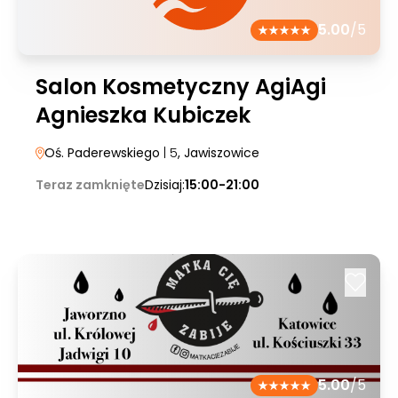
5.00
/5
Salon Kosmetyczny AgiAgi
Agnieszka Kubiczek
Oś. Paderewskiego
| 5
, Jawiszowice
Teraz zamknięte
Dzisiaj:
15:00-21:00
5.00
/5