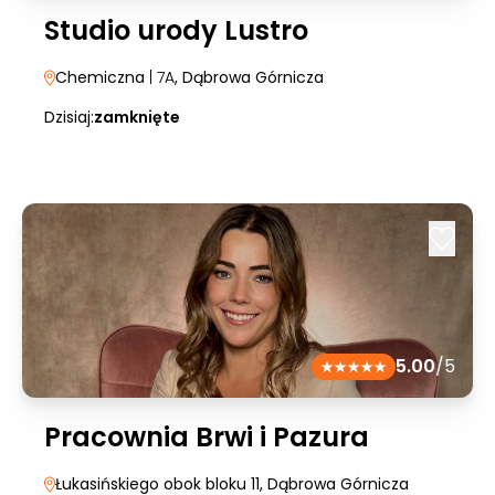
Studio urody Lustro
Chemiczna
| 7A
, Dąbrowa Górnicza
Dzisiaj:
zamknięte
5.00
/5
Pracownia Brwi i Pazura
Łukasińskiego obok bloku 11
, Dąbrowa Górnicza