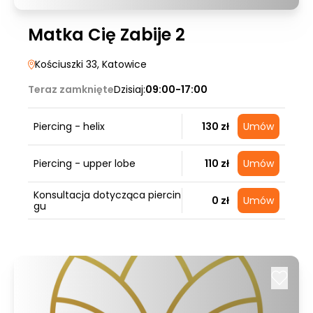
Matka Cię Zabije 2
Kościuszki 33
, Katowice
Teraz zamknięte
Dzisiaj:
09:00-17:00
Piercing - helix
130 zł
Umów
Piercing - upper lobe
110 zł
Umów
Konsultacja dotycząca piercin
0 zł
Umów
gu