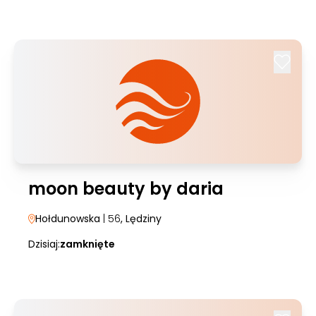
moon beauty by daria
Hołdunowska
| 56
, Lędziny
Dzisiaj:
zamknięte