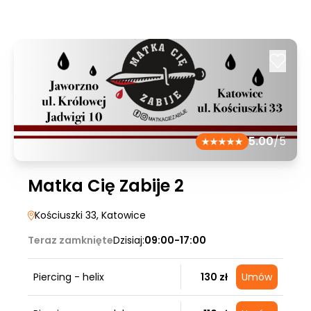
5.00
/5
Matka Cię Zabije 2
Kościuszki 33
, Katowice
Teraz zamknięte
Dzisiaj:
09:00-17:00
Piercing - helix
130 zł
Umów