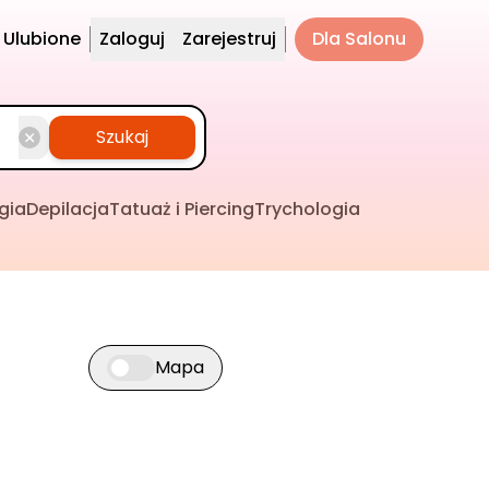
Ulubione
Zaloguj
Zarejestruj
Dla Salonu
Szukaj
gia
Depilacja
Tatuaż i Piercing
Trychologia
Mapa
Przełącz widok mapy