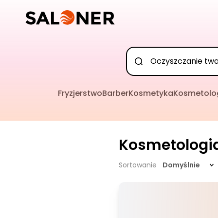
Fryzjerstwo
Barber
Kosmetyka
Kosmetolo
Kosmetologi
Sortowanie
Domyślnie