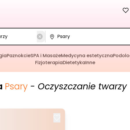
gia
Paznokcie
SPA i Masaże
Medycyna estetyczna
Podolo
Fizjoterapia
Dietetyka
Inne
a
Psary
- Oczyszczanie twarzy