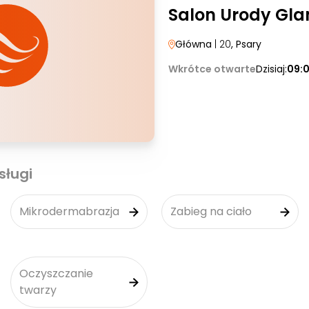
Salon Urody Gl
Główna
| 20
, Psary
Wkrótce otwarte
Dzisiaj:
09:
sługi
Mikrodermabrazja
Zabieg na ciało
Oczyszczanie
twarzy