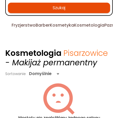
Szukaj
Fryzjerstwo
Barber
Kosmetyka
Kosmetologia
Pazno
Kosmetologia
Pisarzowice
- Makijaż permanentny
Domyślnie
Sortowanie
Niestety nie znaleźliśmy żadnego salonu