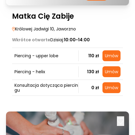
Matka Cię Zabije
Królowej Jadwigi 10
, Jaworzno
Wkrótce otwarte
Dzisiaj:
10:00-14:00
Piercing - upper lobe
110 zł
Umów
Piercing - helix
130 zł
Umów
Konsultacja dotycząca piercin
0 zł
Umów
gu