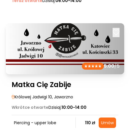
Teraz otwarte
Dzisiaj:
06:00-14:00
5.00
/5
Matka Cię Zabije
Królowej Jadwigi 10
, Jaworzno
Wkrótce otwarte
Dzisiaj:
10:00-14:00
Piercing - upper lobe
110 zł
Umów