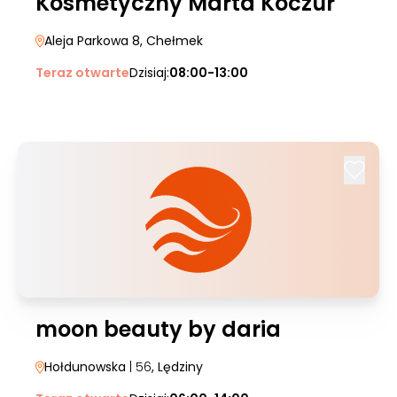
Kosmetyczny Marta Koczur
Aleja Parkowa 8
, Chełmek
Teraz otwarte
Dzisiaj:
08:00-13:00
moon beauty by daria
Hołdunowska
| 56
, Lędziny