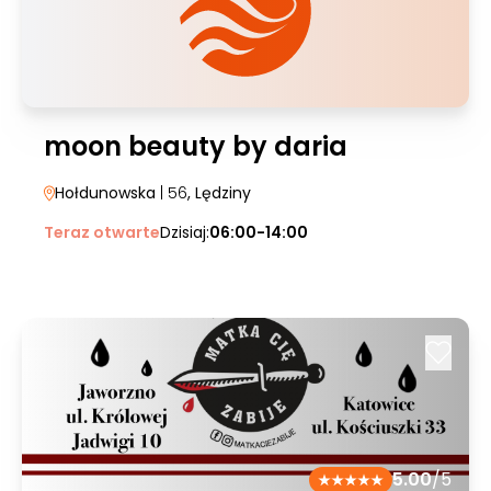
moon beauty by daria
Hołdunowska
| 56
, Lędziny
Teraz otwarte
Dzisiaj:
06:00-14:00
5.00
/5