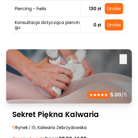
Piercing - helix
130 zł
Umów
Konsultacja dotycząca piercin
0 zł
Umów
gu
5.00
/5
Sekret Piękna Kalwaria
Rynek
| 19
, Kalwaria Zebrzydowska