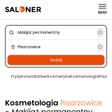
MENU
Szukaj
Fryzjerstwo
Barber
Kosmetyka
Kosmetologia
Pazno
Kosmetologia
Pisarzowice