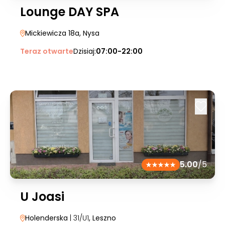
Lounge DAY SPA
Mickiewicza 18a
, Nysa
Teraz otwarte
Dzisiaj:
07:00-22:00
5.00
/5
U Joasi
Holenderska
| 31/U1
, Leszno