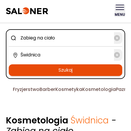
MENU
Szukaj
Fryzjerstwo
Barber
Kosmetyka
Kosmetologia
Pazno
Kosmetologia
Świdnica
-