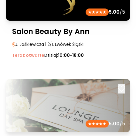
5.00
/5
Salon Beauty By Ann
J. Jaśkiewicza
| 2/1
, Lwówek Śląski
Teraz otwarte
Dzisiaj:
10:00-18:00
5.00
/5