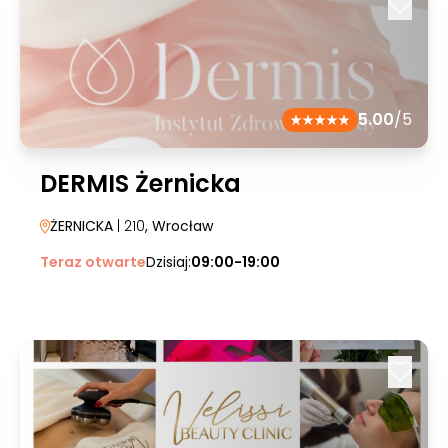
5.00
/5
DERMIS Żernicka
ŻERNICKA
| 210
, Wrocław
Teraz otwarte
Dzisiaj:
09:00-19:00