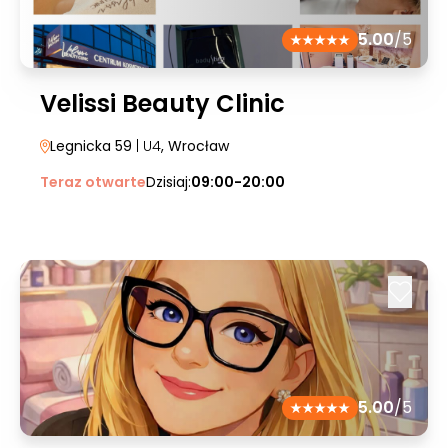
5.00
/5
Velissi Beauty Clinic
Legnicka 59
| U4
, Wrocław
Teraz otwarte
Dzisiaj:
09:00-20:00
5.00
/5