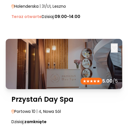
Holenderska
| 31/U1
, Leszno
Teraz otwarte
Dzisiaj:
09:00-14:00
5.00
/5
Przystań Day Spa
Portowa 10
| 4
, Nowa Sól
Dzisiaj:
zamknięte