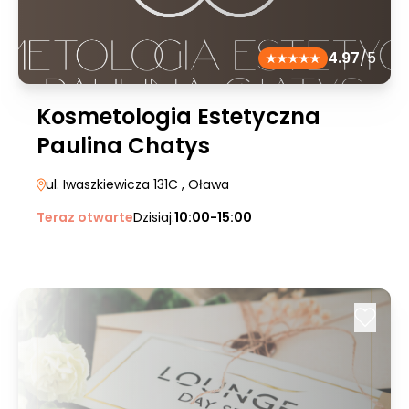
4.97
/5
Kosmetologia Estetyczna
Paulina Chatys
ul. Iwaszkiewicza 131C
, Oława
Teraz otwarte
Dzisiaj:
10:00-15:00