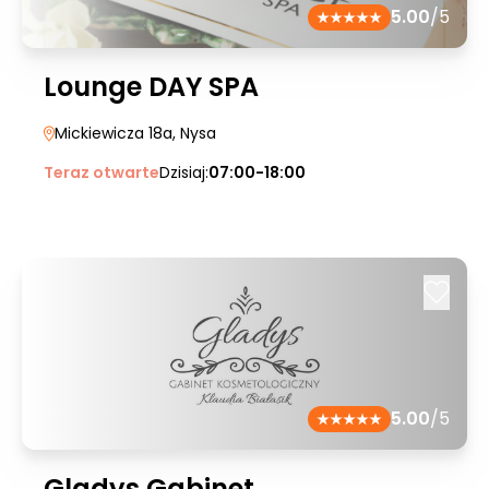
5.00
/5
Lounge DAY SPA
Mickiewicza 18a
, Nysa
Teraz otwarte
Dzisiaj:
07:00-18:00
5.00
/5
Gladys Gabinet