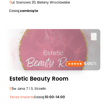
ul. Sosnowa 30
, Bielany Wrocławskie
Dzisiaj:
zamknięte
5.00
/5
Estetic Beauty Room
Św Jana 7
| 9
, Strzelin
Teraz otwarte
Dzisiaj:
10:00-14:00