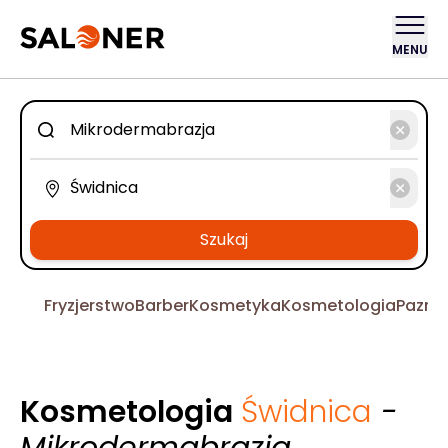
MENU
Szukaj
Fryzjerstwo
Barber
Kosmetyka
Kosmetologia
Pazno
Kosmetologia
Świdnica
-