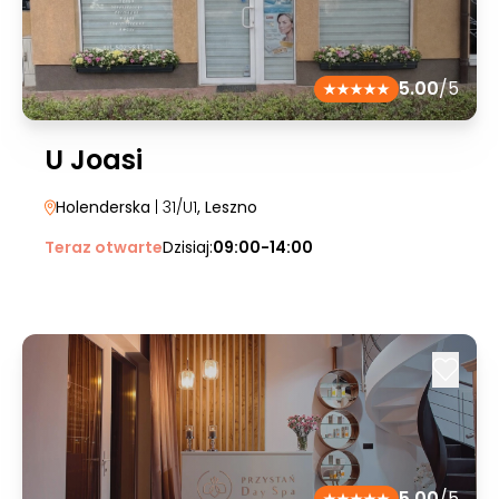
5.00
/5
U Joasi
Holenderska
| 31/U1
, Leszno
Teraz otwarte
Dzisiaj:
09:00-14:00
5.00
/5