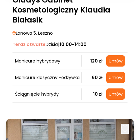
Kosmetologiczny Klaudia
Białasik
Łanowa 5
, Leszno
Teraz otwarte
Dzisiaj:
10:00-14:00
Manicure hybrydowy
120 zł
Umów
Manicure klasyczny -odżywka
60 zł
Umów
Ściągnięcie hybrydy
10 zł
Umów