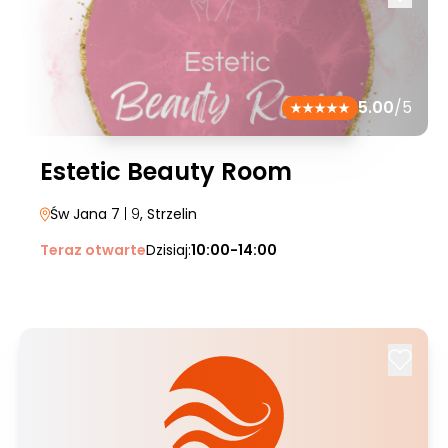
5.00
/5
Estetic Beauty Room
Św Jana 7
| 9
, Strzelin
Teraz otwarte
Dzisiaj:
10:00-14:00