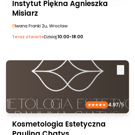
Instytut Piękna Agnieszka
Misiarz
Iwana Franki 2u
, Wrocław
Teraz otwarte
Dzisiaj:
10:00-18:00
4.97
/5
Kosmetologia Estetyczna
Paulina Chatys