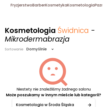
Fryzjerstwo
Barber
Kosmetyka
Kosmetologia
Pazno
Kosmetologia
Świdnica
-
Mikrodermabrazja
Domyślnie
Sortowanie
Niestety nie znaleźliśmy żadnego salonu
Może poszukamy w innym mieście lub kategorii?
Kosmetologia w Środa Śląska