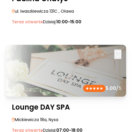
ul. Iwaszkiewicza 131C
, Oława
Teraz otwarte
Dzisiaj:
10:00-15:00
5.00
/5
Lounge DAY SPA
Mickiewicza 18a
, Nysa
Teraz otwarte
Dzisiaj:
07:00-18:00