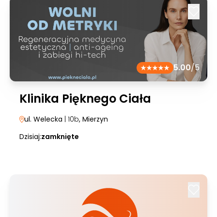
5.00
/5
Klinika Pięknego Ciała
ul. Welecka
| 10b
, Mierzyn
Dzisiaj:
zamknięte