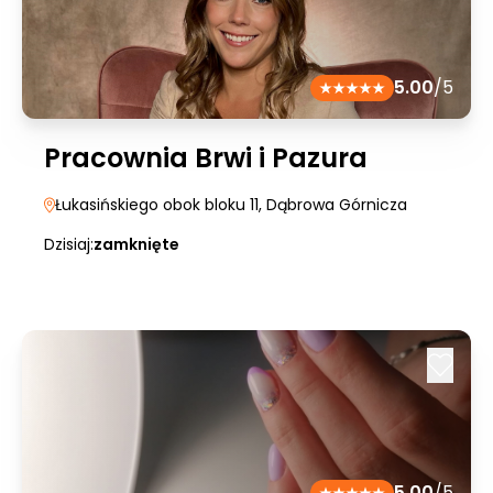
5.00
/5
Pracownia Brwi i Pazura
Łukasińskiego obok bloku 11
, Dąbrowa Górnicza
Dzisiaj:
zamknięte
5.00
/5