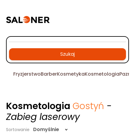
Szukaj
Fryzjerstwo
Barber
Kosmetyka
Kosmetologia
Pazno
Kosmetologia
Gostyń
-
Zabieg laserowy
Domyślnie
Sortowanie