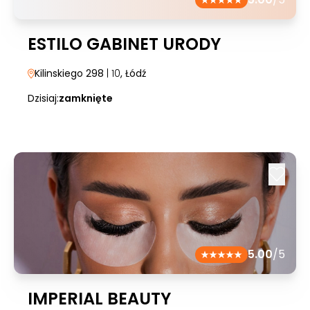
ESTILO GABINET URODY
Kilinskiego 298
| 10
, Łódź
Dzisiaj:
zamknięte
5.00
/5
IMPERIAL BEAUTY