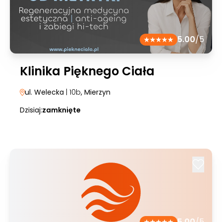
5.00
/5
Klinika Pięknego Ciała
ul. Welecka
| 10b
, Mierzyn
Dzisiaj:
zamknięte
5.00
/5