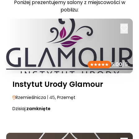
Poniżej prezentujemy salony z miejscowości w
pobliżu:
5.00
/5
Instytut Urody Glamour
Rzemieślnicza
| 45
, Przemęt
Dzisiaj:
zamknięte