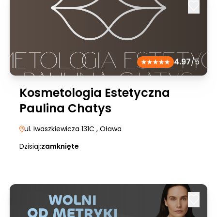
4.97
/5
Kosmetologia Estetyczna
Paulina Chatys
ul. Iwaszkiewicza 131C
, Oława
Dzisiaj:
zamknięte