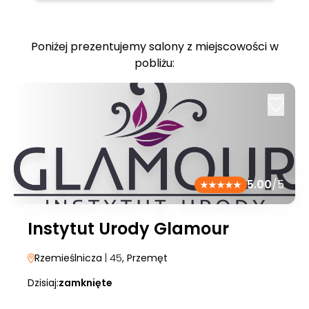
Poniżej prezentujemy salony z miejscowości w
pobliżu:
5.00
/5
Instytut Urody Glamour
Rzemieślnicza
| 45
, Przemęt
Dzisiaj:
zamknięte