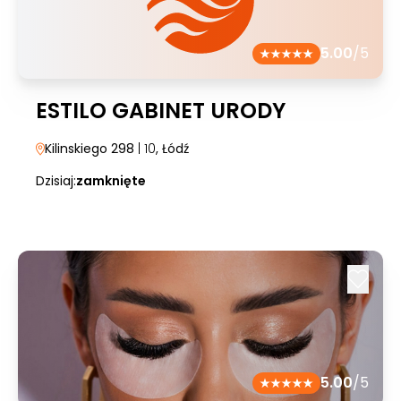
5.00
/5
ESTILO GABINET URODY
Kilinskiego 298
| 10
, Łódź
Dzisiaj:
zamknięte
5.00
/5