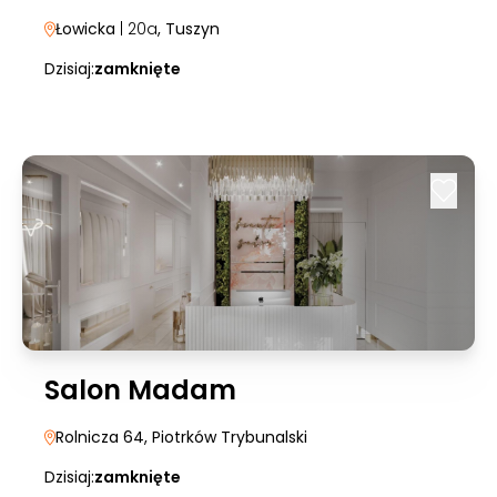
Łowicka
| 20a
, Tuszyn
Dzisiaj:
zamknięte
Salon Madam
Rolnicza 64
, Piotrków Trybunalski
Dzisiaj:
zamknięte