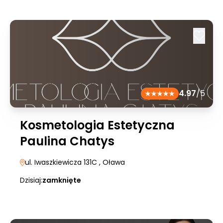
4.97
/5
Kosmetologia Estetyczna
Paulina Chatys
ul. Iwaszkiewicza 131C
, Oława
Dzisiaj:
zamknięte