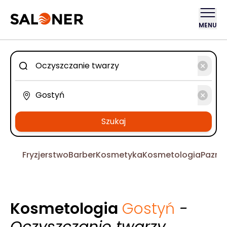
MENU
Szukaj
Fryzjerstwo
Barber
Kosmetyka
Kosmetologia
Pazno
Kosmetologia
Gostyń
-