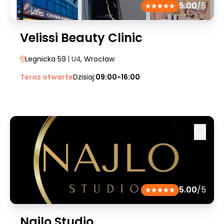
5.00
/5
Velissi Beauty Clinic
Legnicka 59
| U4
, Wrocław
Teraz otwarte
Dzisiaj:
09:00-16:00
5.00
/5
Najlo Studio