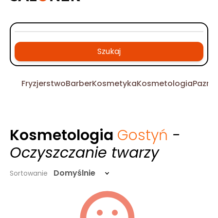
Szukaj
Fryzjerstwo
Barber
Kosmetyka
Kosmetologia
Pazno
Kosmetologia
Gostyń
-
Oczyszczanie twarzy
Domyślnie
Sortowanie