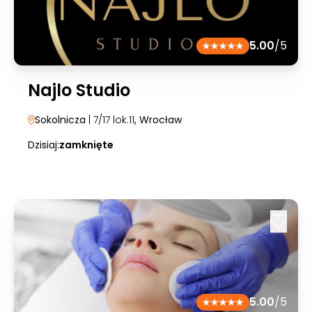
5.00
/5
Najlo Studio
Sokolnicza
| 7/17 lok.11
, Wrocław
Dzisiaj:
zamknięte
5.00
/5