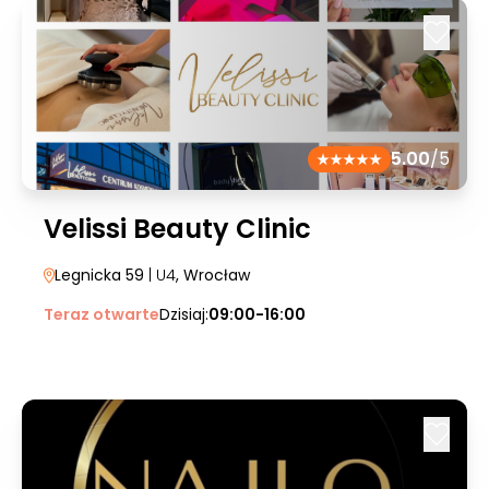
5.00
/5
Velissi Beauty Clinic
Legnicka 59
| U4
, Wrocław
Teraz otwarte
Dzisiaj:
09:00-16:00