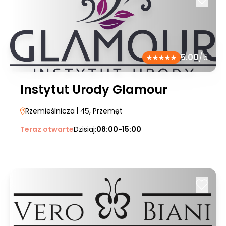
5.00
/5
Instytut Urody Glamour
Rzemieślnicza
| 45
, Przemęt
Teraz otwarte
Dzisiaj:
08:00-15:00