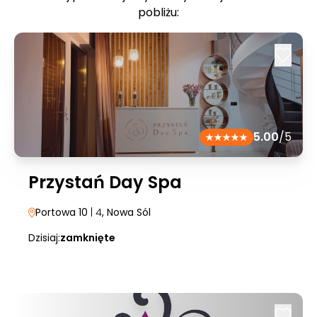
pobliżu:
5.00
/5
Przystań Day Spa
Portowa 10
| 4
, Nowa Sól
Dzisiaj:
zamknięte