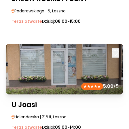
Paderewskiego
| 5
, Leszno
Teraz otwarte
Dzisiaj:
08:00-15:00
5.00
/5
U Joasi
Holenderska
| 31/U1
, Leszno
Teraz otwarte
Dzisiaj:
09:00-14:00