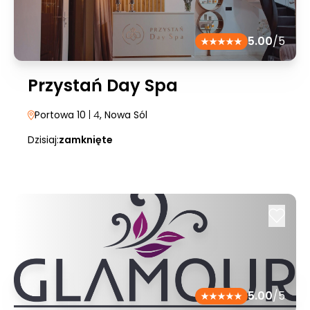
5.00
/5
Przystań Day Spa
Portowa 10
| 4
, Nowa Sól
Dzisiaj:
zamknięte
5.00
/5