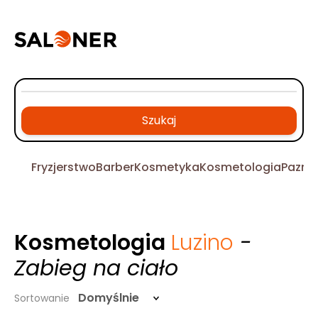
Szukaj
Fryzjerstwo
Barber
Kosmetyka
Kosmetologia
Pazno
Kosmetologia
Luzino
-
Zabieg na ciało
Domyślnie
Sortowanie