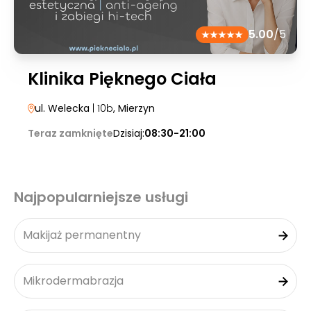
5.00
/5
Klinika Pięknego Ciała
ul. Welecka
| 10b
, Mierzyn
Teraz zamknięte
Dzisiaj:
08:30-21:00
Najpopularniejsze usługi
Makijaż permanentny
Mikrodermabrazja