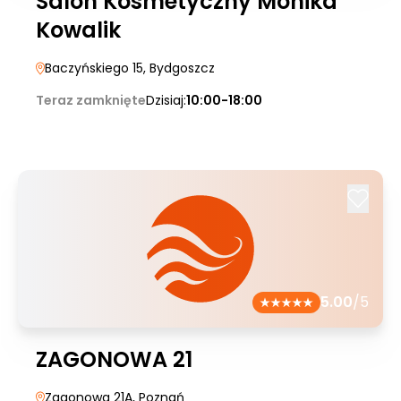
Salon Kosmetyczny Monika
Kowalik
Baczyńskiego 15
, Bydgoszcz
Teraz zamknięte
Dzisiaj:
10:00-18:00
5.00
/5
ZAGONOWA 21
Zagonowa 21A
, Poznań