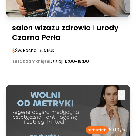
salon wizażu zdrowia i urody
Czarna Perła
Św. Rocha
| 83
, Buk
Teraz zamknięte
Dzisiaj:
10:00-18:00
5.00
/5