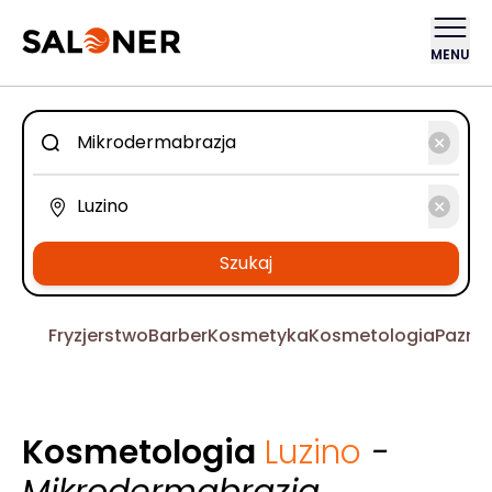
MENU
Szukaj
Fryzjerstwo
Barber
Kosmetyka
Kosmetologia
Pazno
Kosmetologia
Luzino
-