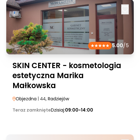
5.00
/5
SKIN CENTER - kosmetologia
estetyczna Marika
Małkowska
Objezdna
| 44
, Radziejów
Teraz zamknięte
Dzisiaj:
09:00-14:00