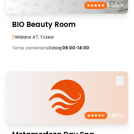
5.00
/5
BIO Beauty Room
Wiślana 47
, Tczew
Teraz zamknięte
Dzisiaj:
09:00-14:00
4.69
/5