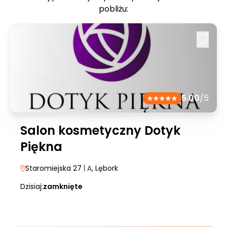
pobliżu:
5.00
/5
Salon kosmetyczny Dotyk
Piękna
Staromiejska 27
| A
, Lębork
Dzisiaj:
zamknięte