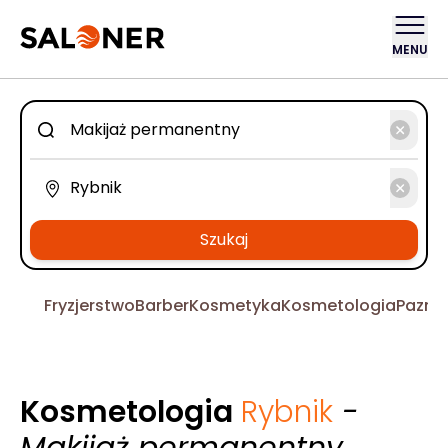
MENU
Szukaj
Fryzjerstwo
Barber
Kosmetyka
Kosmetologia
Pazno
Kosmetologia
Rybnik
-