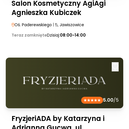
Salon Kosmetyczny AgiAgi
Agnieszka Kubiczek
Oś. Paderewskiego
| 5
, Jawiszowice
Teraz zamknięte
Dzisiaj:
08:00-14:00
5.00
/5
FryzjeriADA by Katarzyna i
Adrianna Gucwa, ul.