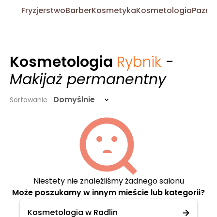
Fryzjerstwo
Barber
Kosmetyka
Kosmetologia
Pazno
Kosmetologia
Rybnik
-
Makijaż permanentny
Domyślnie
Sortowanie
Niestety nie znaleźliśmy żadnego salonu
Może poszukamy w innym mieście lub kategorii?
Kosmetologia w Radlin