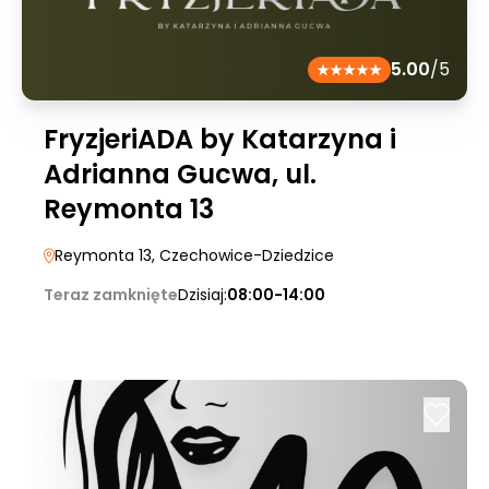
5.00
/5
FryzjeriADA by Katarzyna i
Adrianna Gucwa, ul.
Reymonta 13
Reymonta 13
, Czechowice-Dziedzice
Teraz zamknięte
Dzisiaj:
08:00-14:00