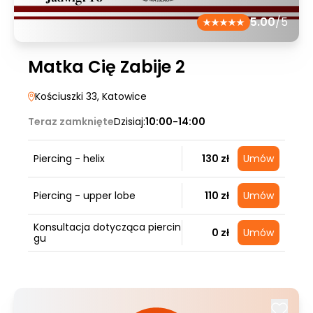
5.00
/5
Matka Cię Zabije 2
Kościuszki 33
, Katowice
Teraz zamknięte
Dzisiaj:
10:00-14:00
Piercing - helix
130 zł
Umów
Piercing - upper lobe
110 zł
Umów
Konsultacja dotycząca piercin
0 zł
Umów
gu