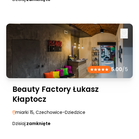
5.00
/5
Beauty Factory Łukasz
Kłaptocz
miarki 15
, Czechowice-Dziedzice
Dzisiaj:
zamknięte