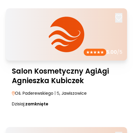
5.00
/5
Salon Kosmetyczny AgiAgi
Agnieszka Kubiczek
Oś. Paderewskiego
| 5
, Jawiszowice
Dzisiaj:
zamknięte