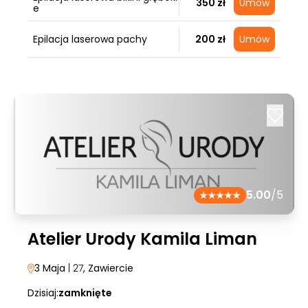
350 zł
Umów
e
Epilacja laserowa pachy
200 zł
Umów
5.00
/5
Atelier Urody Kamila Liman
3 Maja
| 27
, Zawiercie
Dzisiaj:
zamknięte