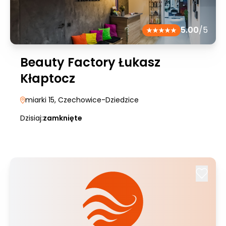
5.00
/5
Beauty Factory Łukasz
Kłaptocz
miarki 15
, Czechowice-Dziedzice
Dzisiaj:
zamknięte