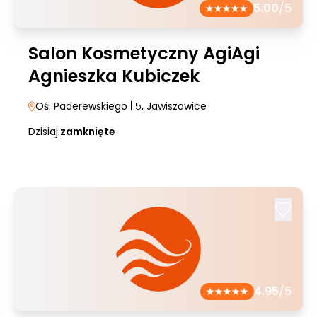
5.00
/5
Salon Kosmetyczny AgiAgi
Agnieszka Kubiczek
Oś. Paderewskiego
| 5
, Jawiszowice
Dzisiaj:
zamknięte
4.95
/5