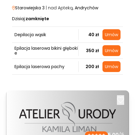
Starowiejska 3
| nad Apteką
, Andrychów
Dzisiaj:
zamknięte
Depilacja wąsik
40 zł
Umów
Epilacja laserowa bikini głęboki
350 zł
Umów
e
Epilacja laserowa pachy
200 zł
Umów
5.00
/5