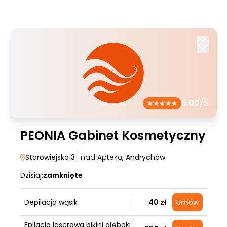
5.00
/5
PEONIA Gabinet Kosmetyczny
Starowiejska 3
| nad Apteką
, Andrychów
Dzisiaj:
zamknięte
Depilacja wąsik
40 zł
Umów
Epilacja laserowa bikini głęboki