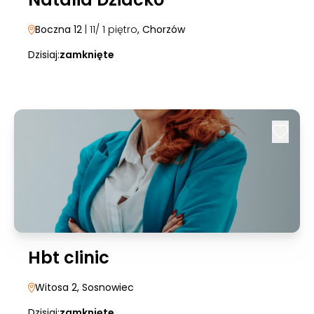
Boczna 12
| 11/ 1 piętro
, Chorzów
Dzisiaj:
zamknięte
Hbt clinic
Witosa 2
, Sosnowiec
Dzisiaj:
zamknięte