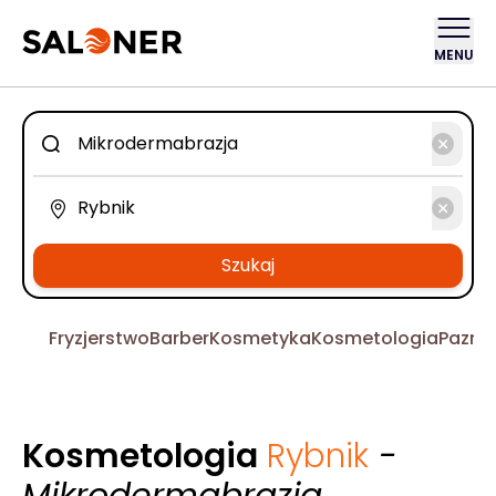
MENU
Szukaj
Fryzjerstwo
Barber
Kosmetyka
Kosmetologia
Pazno
Kosmetologia
Rybnik
-