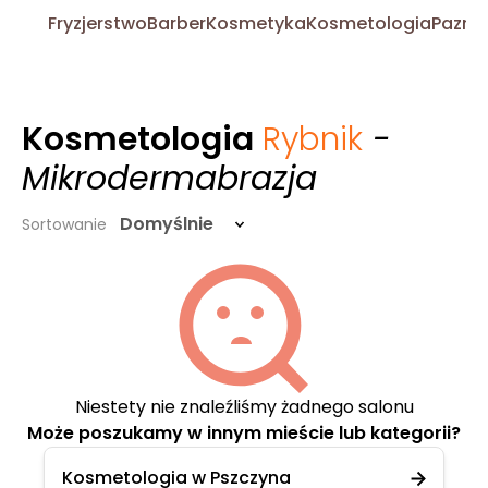
Fryzjerstwo
Barber
Kosmetyka
Kosmetologia
Pazno
Kosmetologia
Rybnik
-
Mikrodermabrazja
Domyślnie
Sortowanie
Niestety nie znaleźliśmy żadnego salonu
Może poszukamy w innym mieście lub kategorii?
Kosmetologia w Pszczyna