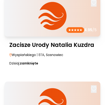
4.95
/5
Zacisze Urody Natalia Kuzdra
Wyspiańskiego
| 87A
, Sosnowiec
Dzisiaj:
zamknięte