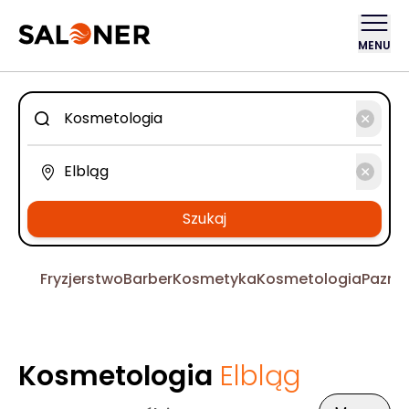
MENU
Szukaj
Fryzjerstwo
Barber
Kosmetyka
Kosmetologia
Pazno
Kosmetologia
Elbląg