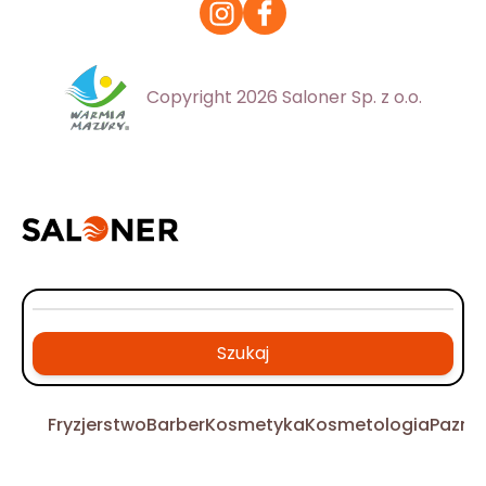
Copyright 2026 Saloner Sp. z o.o.
Szukaj
Fryzjerstwo
Barber
Kosmetyka
Kosmetologia
Pazno