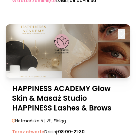
Wkrótce zamknięte
Dzisiaj:
09:00-19:30
HAPPINESS ACADEMY Glow
Skin & Masaż Studio
HAPPINESS Lashes & Brows
Hetmańska 5
| 29
, Elbląg
Teraz otwarte
Dzisiaj:
08:00-21:30