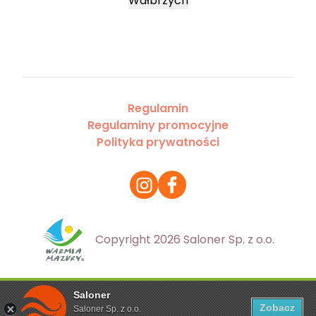
Wałbrzych
Regulamin
Regulaminy promocyjne
Polityka prywatności
Copyright 2026 Saloner Sp. z o.o.
Saloner
Ta strona korzysta z plików cookies. Aby dowiedzieć się
Zobacz
Saloner Sp. z o.o.