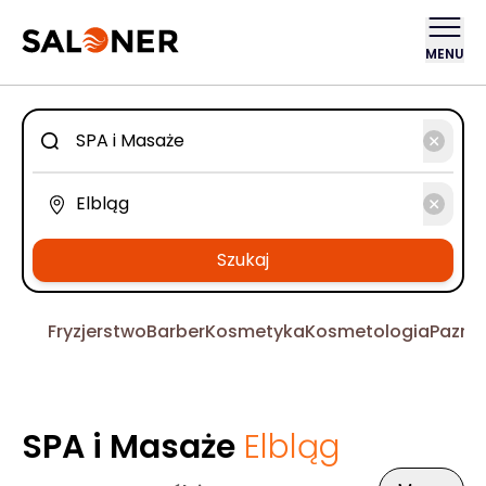
MENU
Szukaj
Fryzjerstwo
Barber
Kosmetyka
Kosmetologia
Pazno
SPA i Masaże
Elbląg