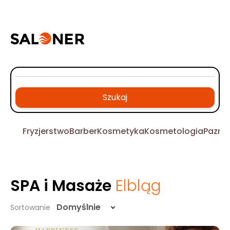
Szukaj
Fryzjerstwo
Barber
Kosmetyka
Kosmetologia
Pazno
SPA i Masaże
Elbląg
Domyślnie
Sortowanie