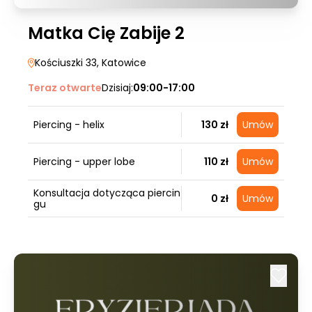
Matka Cię Zabije 2
Kościuszki 33
, Katowice
Teraz otwarte
Dzisiaj:
09:00-17:00
Piercing - helix
130 zł
Umów
Piercing - upper lobe
110 zł
Umów
Konsultacja dotycząca piercin
0 zł
Umów
gu