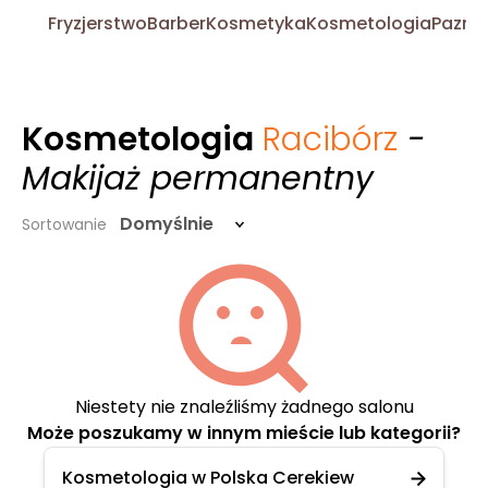
Fryzjerstwo
Barber
Kosmetyka
Kosmetologia
Pazno
Kosmetologia
Racibórz
-
Makijaż permanentny
Domyślnie
Sortowanie
Niestety nie znaleźliśmy żadnego salonu
Może poszukamy w innym mieście lub kategorii?
Kosmetologia w Polska Cerekiew