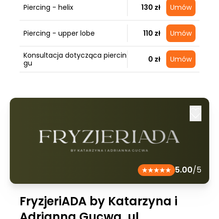
Piercing - helix
130 zł
Umów
Piercing - upper lobe
110 zł
Umów
Konsultacja dotycząca piercin
0 zł
Umów
gu
5.00
/5
FryzjeriADA by Katarzyna i
Adrianna Gucwa, ul.