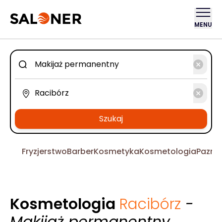
MENU
Szukaj
Fryzjerstwo
Barber
Kosmetyka
Kosmetologia
Pazno
Kosmetologia
Racibórz
-