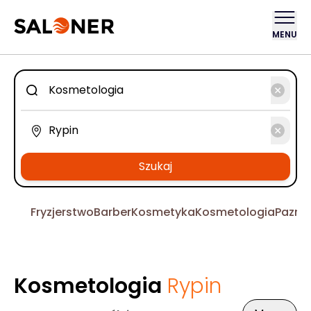
MENU
Szukaj
Fryzjerstwo
Barber
Kosmetyka
Kosmetologia
Pazno
Kosmetologia
Rypin