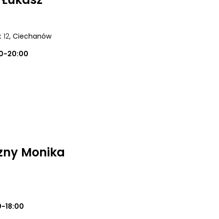
k 12
, Ciechanów
0-20:00
zny Monika
0-18:00