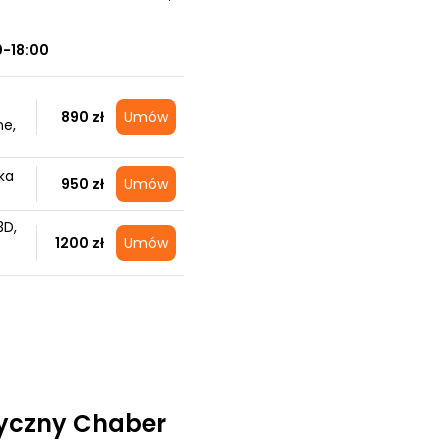
0-18:00
890 zł
Umów
ne,
ka
950 zł
Umów
3D,
1200 zł
Umów
yczny Chaber