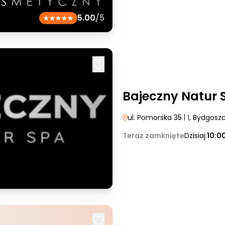
5.00
/5
Bajeczny Natur 
ul. Pomorska 35
| 1
, Bydgosz
Teraz zamknięte
Dzisiaj:
10:0