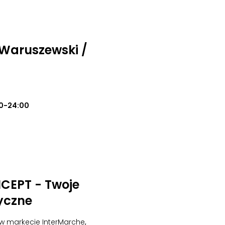
Waruszewski /
0-24:00
EPT - Twoje
yczne
 w markecie InterMarche
,