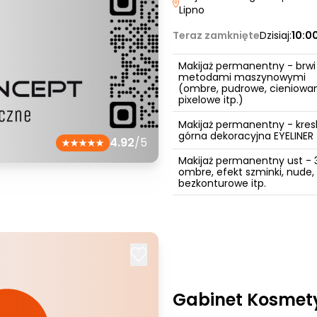
Lipno
Teraz zamknięte
Dzisiaj:
10:0
Makijaż permanentny - brwi
metodami maszynowymi
(ombre, pudrowe, cieniowa
pixelowe itp.)
Makijaż permanentny - kres
górna dekoracyjna EYELINER
4.92
/5
Makijaż permanentny ust - 
ombre, efekt szminki, nude,
bezkonturowe itp.
Gabinet Kosmet