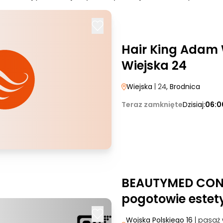
Hair King Adam 
Wiejska 24
Wiejska
| 24
, Brodnica
Teraz zamknięte
Dzisiaj:
06:0
BEAUTYMED CONC
pogotowie estet
Wojska Polskiego 16
| pasaż