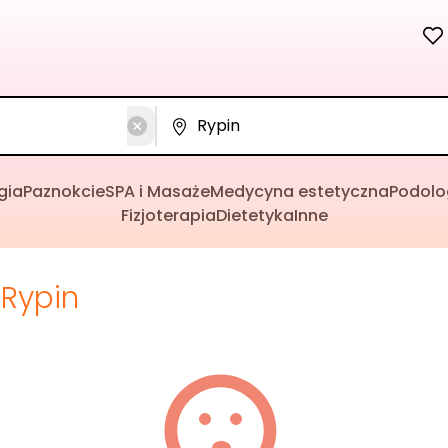
gia
Paznokcie
SPA i Masaże
Medycyna estetyczna
Podolo
Fizjoterapia
Dietetyka
Inne
Rypin