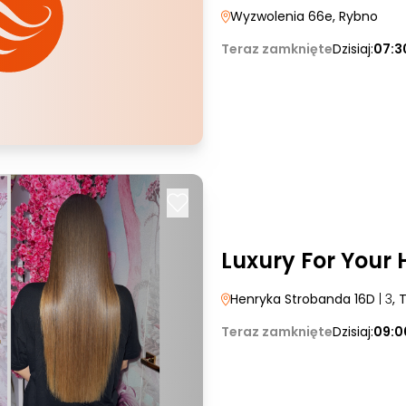
Wyzwolenia 66e
, Rybno
Teraz zamknięte
Dzisiaj:
07:3
Luxury For Your 
Henryka Strobanda 16D
| 3
, 
Teraz zamknięte
Dzisiaj:
09:0