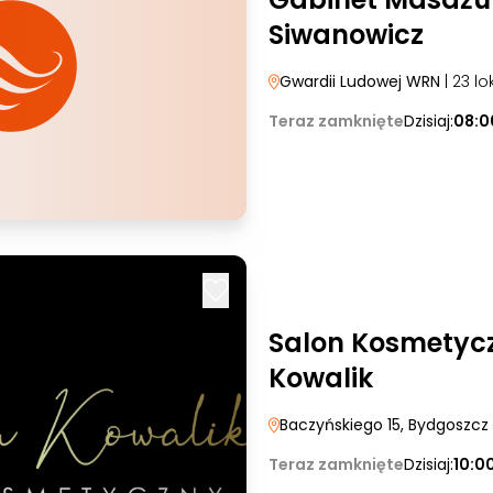
Siwanowicz
Gwardii Ludowej WRN
| 23 lo
Teraz zamknięte
Dzisiaj:
08:0
Salon Kosmetyc
Kowalik
Baczyńskiego 15
, Bydgoszcz
Teraz zamknięte
Dzisiaj:
10:0