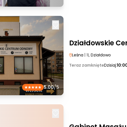
Działdowskie C
Leśna
| 11
, Działdowo
Teraz zamknięte
Dzisiaj:
10:0
5.00
/5
Gabinet Masażu