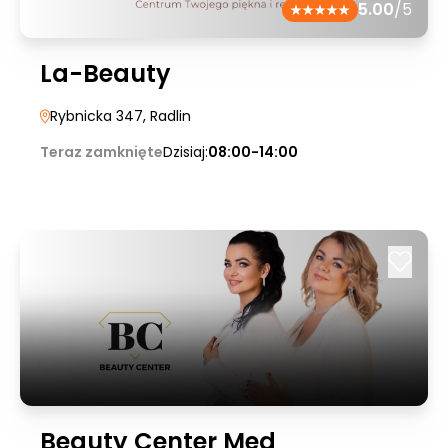
5.00
/5
La-Beauty
Rybnicka 347
, Radlin
Teraz zamknięte
Dzisiaj:
08:00-14:00
Beauty Center Med