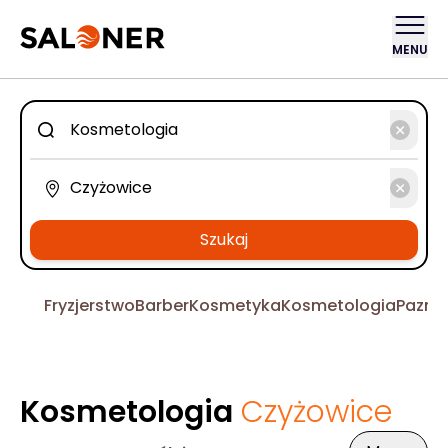
MENU
Szukaj
Fryzjerstwo
Barber
Kosmetyka
Kosmetologia
Pazno
Kosmetologia
Czyżowice