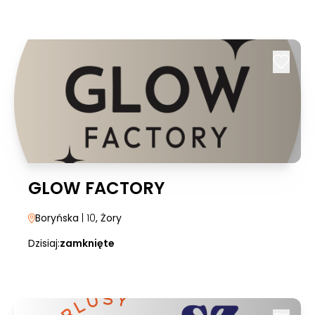
GLOW FACTORY
Boryńska
| 10
, Żory
Dzisiaj:
zamknięte