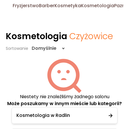
Fryzjerstwo
Barber
Kosmetyka
Kosmetologia
Pazno
Kosmetologia
Czyżowice
Domyślnie
Sortowanie
Niestety nie znaleźliśmy żadnego salonu
Może poszukamy w innym mieście lub kategorii?
Kosmetologia w Radlin