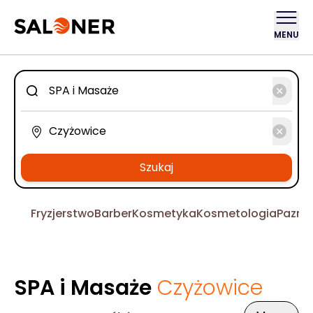
MENU
Szukaj
Fryzjerstwo
Barber
Kosmetyka
Kosmetologia
Pazno
SPA i Masaże
Czyżowice