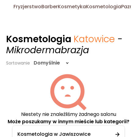
Fryzjerstwo
Barber
Kosmetyka
Kosmetologia
Pazno
Kosmetologia
Katowice
-
Mikrodermabrazja
Domyślnie
Sortowanie
Niestety nie znaleźliśmy żadnego salonu
Może poszukamy w innym mieście lub kategorii?
Kosmetologia w Jawiszowice