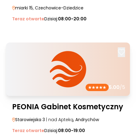
miarki 15
, Czechowice-Dziedzice
Teraz otwarte
Dzisiaj:
08:00-20:00
5.00
/5
PEONIA Gabinet Kosmetyczny
Starowiejska 3
| nad Apteką
, Andrychów
Teraz otwarte
Dzisiaj:
08:00-19:00