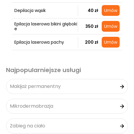
Depilacja wąsik
40 zł
Umów
Epilacja laserowa bikini głęboki
350 zł
Umów
e
Epilacja laserowa pachy
200 zł
Umów
Najpopularniejsze usługi
Makijaż permanentny
Mikrodermabrazja
Zabieg na ciało