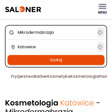
MENU
Szukaj
Fryzjerstwo
Barber
Kosmetyka
Kosmetologia
Pazno
Kosmetologia
Katowice
-