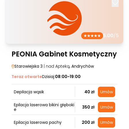
5.00
/5
PEONIA Gabinet Kosmetyczny
Starowiejska 3
| nad Apteką
, Andrychów
Teraz otwarte
Dzisiaj:
08:00-19:00
Depilacja wąsik
40 zł
Umów
Epilacja laserowa bikini głęboki
350 zł
Umów
e
Epilacja laserowa pachy
200 zł
Umów